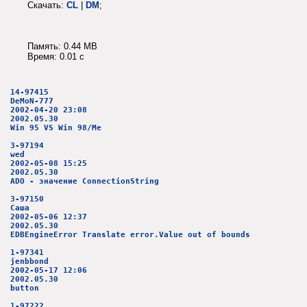
Скачать:
CL
|
DM
;
Память: 0.44 MB
Время: 0.01 c
14-97415
DeMoN-777
2002-04-20 23:08
2002.05.30
Win 95 VS Win 98/Me
3-97194
wed
2002-05-08 15:25
2002.05.30
ADO - значение ConnectionString
3-97150
Саша
2002-05-06 12:37
2002.05.30
EDBEngineError Translate error.Value out of bounds
1-97341
jenbbond
2002-05-17 12:06
2002.05.30
button
1-97222