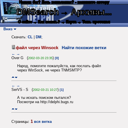
Нашли баг? Есть пожелания? - напишите автору
DMSearch
→ Архивы...
О сайте
→ Как искать?
→ Карта
→ Текс. протокол
Вниз
Скачать:
CL
|
DM
;
файл через Winsock
Найти похожие ветки
←
→
Over G (
)
2002-03-20 23:35
[0]
Народ, помогите пожалуйста, как послать файл
через WinSock, не через TNMSMTP?
←
→
SerVS - S (
)
2002-03-21 10:27
[1]
А ты искать поиском пытался?
Посмотри на http://delphi.bugs.ru
1
Страницы:
вся ветка