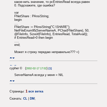
какое-нить значение, то pcEntriesRead всегда равен
0. Подскажите, где ошибка?
var
FNetShare : PAnsiString;
begin
....
FNetShare := PAnsiString("C:\SHARE");
NetFileEnum95(ServerNameA, PChar(FNetShare), 50,
@FileInfo, Sizeof(FileInfo), EntriesRead, TotalAvail));
if EntriesRead>0 then begin
.....
end;
Может я строку передаю неправильно??? =)
←
→
cypher © (
)
2002-02-17 17:02
[1]
ServerNameA всегда у меня = NIL
1
Страницы:
вся ветка
Скачать:
CL
|
DM
;