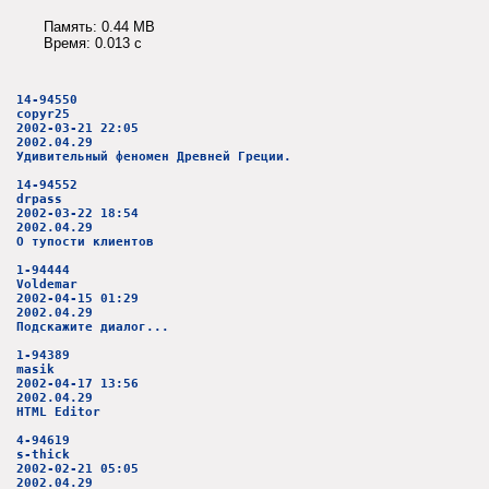
Память: 0.44 MB
Время: 0.013 c
14-94550
copyr25
2002-03-21 22:05
2002.04.29
Удивительный феномен Древней Греции.
14-94552
drpass
2002-03-22 18:54
2002.04.29
О тупости клиентов
1-94444
Voldemar
2002-04-15 01:29
2002.04.29
Подскажите диалог...
1-94389
masik
2002-04-17 13:56
2002.04.29
HTML Editor
4-94619
s-thick
2002-02-21 05:05
2002.04.29