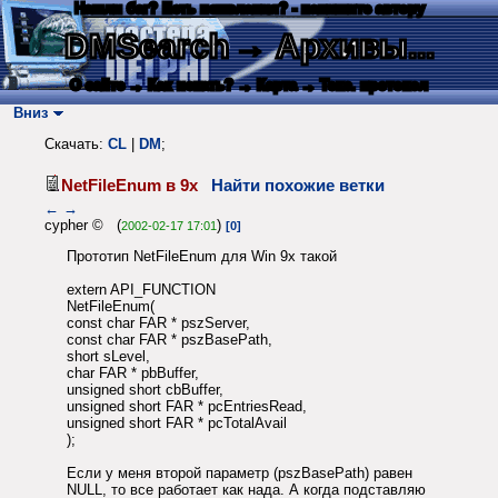
Нашли баг? Есть пожелания? - напишите автору
DMSearch
→ Архивы...
О сайте
→ Как искать?
→ Карта
→ Текс. протокол
Вниз
Скачать:
CL
|
DM
;
NetFileEnum в 9x
Найти похожие ветки
←
→
cypher © (
)
2002-02-17 17:01
[0]
Прототип NetFileEnum для Win 9x такой
extern API_FUNCTION
NetFileEnum(
const char FAR * pszServer,
const char FAR * pszBasePath,
short sLevel,
char FAR * pbBuffer,
unsigned short cbBuffer,
unsigned short FAR * pcEntriesRead,
unsigned short FAR * pcTotalAvail
);
Если у меня второй параметр (pszBasePath) равен
NULL, то все работает как нада. А когда подставляю