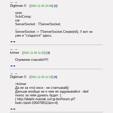
←
→
Digitman © (
)
2001-11-05 10:08
[2]
uses
ScktComp;
var
ServerSocket : TServerSocket;
...
ServerSocket := TServerSocket.Create(nil); // вот он
уже и "создался" здесь
←
→
krimer (
)
2001-11-05 11:02
[3]
Огромное спасибо!!!!!
←
→
Digitman © (
)
2001-11-05 11:10
[4]
>krimer
Да не за что) носи - не стаптывай))
Дальше вообще ни о чем не задумывайся - ded
moroz за тебя думать будет :|
( http://delphi.mastak.ru/cgi-bin/forum.pl?
look=1&id=1004708111&n=4)