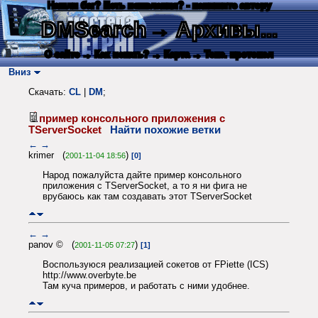
Нашли баг? Есть пожелания? - напишите автору
DMSearch
→ Архивы...
О сайте
→ Как искать?
→ Карта
→ Текс. протокол
Вниз
Скачать:
CL
|
DM
;
пример консольного приложения с
TServerSocket
Найти похожие ветки
←
→
krimer (
)
2001-11-04 18:56
[0]
Народ пожалуйста дайте пример консольного
приложения с TServerSocket, а то я ни фига не
врубаюсь как там создавать этот TServerSocket
←
→
panov © (
)
2001-11-05 07:27
[1]
Воспользуюся реализацией сокетов от FPiette (ICS)
http://www.overbyte.be
Там куча примеров, и работать с ними удобнее.