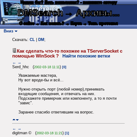
Нашли баг? Есть пожелания? - напишите автору
DMSearch
→ Архивы...
О сайте
→ Как искать?
→ Карта
→ Текс. протокол
Вниз
Скачать:
CL
|
DM
;
Как сделать что-то похожее на TServerSocket с
помощью WinSock ?
Найти похожие ветки
←
→
Serd_hhc (
)
2002-03-18 11:11
[0]
Уважаемые мастера,
Ну вот вроде-бы и всё...
Нужно открыть порт (любой номер),принимать
входящие сообщения, и отвечать на них.
Подскажете примерчик или компоненту, а то я почти
"завис".
Заранее спасибо ответившим на вопрос.
←
→
digitman © (
)
2002-03-18 11:21
[1]