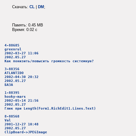
Скачать:
CL
|
DM
;
Память: 0.45 MB
Время: 0.02 c
4-88685
greenrul
2002-03-27 11:06
2002.05.27
Как понизить/повысить громкость системную?
3-88356
ATLANTIDO
2002-04-30 20:32
2002.05.27
БАЗА
1-88395
hooky-mars
2002-05-14 21:56
2002.05.27
Глюк при Length(Form1.RichEdit1.Lines.Text)
8-88568
Val
2001-12-27 10:48
2002.05.27
ClipBoard->JPEGImage