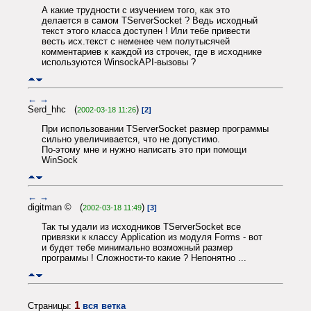
А какие трудности с изучением того, как это
делается в самом TServerSocket ? Ведь исходный
текст этого класса доступен ! Или тебе привести
весть исх.текст с неменее чем полутысячей
комментариев к каждой из строчек, где в исходнике
используются WinsockAPI-вызовы ?
←
→
Serd_hhc (
)
2002-03-18 11:26
[2]
При использовании TServerSocket размер программы
сильно увеличивается, что не допустимо.
По-этому мне и нужно написать это при помощи
WinSock
←
→
digitman © (
)
2002-03-18 11:49
[3]
Так ты удали из исходников TServerSocket все
привязки к классу Application из модуля Forms - вот
и будет тебе минимально возможный размер
программы ! Сложности-то какие ? Непонятно ...
1
Страницы:
вся ветка