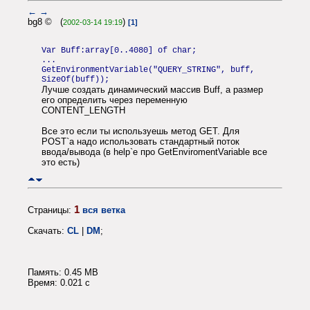
←
→
bg8 © (
)
2002-03-14 19:19
[1]
Var Buff:array[0..4080] of char;
...
GetEnvironmentVariable("QUERY_STRING", buff,
SizeOf(buff));
Лучше создать динамический массив Buff, а размер
его определить через переменную
CONTENT_LENGTH
Все это если ты используешь метод GET. Для
POST`а надо использовать стандартный поток
ввода/вывода (в help`e про GetEnviromentVariable все
это есть)
1
Страницы:
вся ветка
Скачать:
CL
|
DM
;
Память: 0.45 MB
Время: 0.021 c