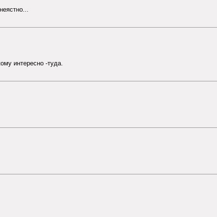
неястно...
ому интересно -туда.