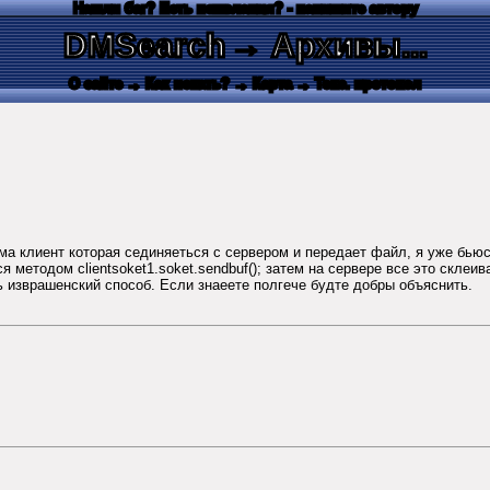
Нашли баг? Есть пожелания? - напишите автору
DMSearch
→ Архивы...
О сайте
→ Как искать?
→ Карта
→ Текс. протокол
рама клиент которая сединяеться с сервером и передает файл, я уже бь
 методом clientsoket1.soket.sendbuf(); затем на сервере все это склеив
нь изврашенский способ. Если знаеете полгече будте добры объяснить.