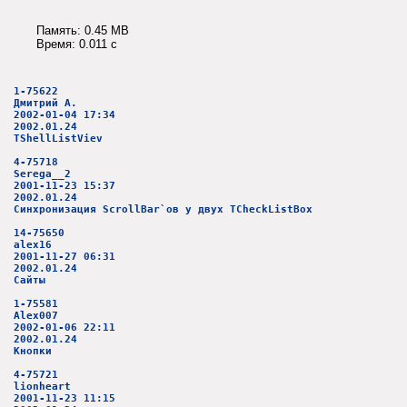
Память: 0.45 MB
Время: 0.011 c
1-75622
Дмитрий А.
2002-01-04 17:34
2002.01.24
TShellListViev
4-75718
Serega__2
2001-11-23 15:37
2002.01.24
Синхронизация ScrollBar`ов у двух TCheckListBox
14-75650
alex16
2001-11-27 06:31
2002.01.24
Сайты
1-75581
Alex007
2002-01-06 22:11
2002.01.24
Кнопки
4-75721
lionheart
2001-11-23 11:15