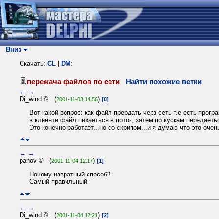
Вниз
Скачать:
CL
|
DM
;
пережача файлов по сети
Найти похожие ветки
←
→
Di_wind © (
)
2001-11-03 14:56
[0]
Вот какой вопрос: как файл прердать черз сеть т.е есть прог
в клиенте файл пихаеться в поток, затем по кускам передаеться
Это конечно работает...но со скрипом...и я думаю что это оче
←
→
panov © (
)
2001-11-04 12:17
[1]
Почему извратный способ?
Cамый правильный.
←
→
Di_wind © (
)
2001-11-04 12:21
[2]