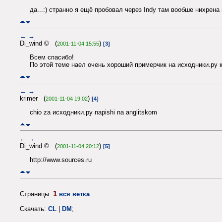
да...:) странно я ещё пробовал через Indy там вообше нихрена 
←
→
Di_wind © (
)
2001-11-04 15:55
[3]
Всем спасибо!
По этой теме наел очень хороший примерчик на исходники.ру к
←
→
krimer (
)
2001-11-04 19:02
[4]
chio za исходники.ру napishi na anglitskom
←
→
Di_wind © (
)
2001-11-04 20:12
[5]
http://www.sources.ru
1
Страницы:
вся ветка
Скачать:
CL
|
DM
;