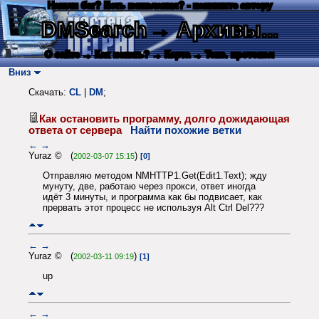
Нашли баг? Есть пожелания? - напишите автору
DMSearch
→ Архивы...
О сайте
→ Как искать?
→ Карта
→ Текс. протокол
Вниз
Скачать:
CL
|
DM
;
Как остановить программу, долго дожидающая
ответа от сервера
Найти похожие ветки
←
→
Yuraz © (
)
2002-03-07 15:15
[0]
Отправляю методом NMHTTP1.Get(Edit1.Text); жду
мунуту, две, работаю через прокси, ответ иногда
идёт 3 минуты, и программа как бы подвисает, как
прервать этот процесс не используя Alt Ctrl Del???
←
→
Yuraz © (
)
2002-03-11 09:19
[1]
up
←
→