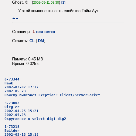
Ghost. © (
)
2002-03-11 09:30
[2]
У этой компоненты есть свойство Тайм Аут
1
Страницы:
вся ветка
Скачать:
CL
|
DM
;
Память: 0.45 MB
Время: 0.025 c
6-73344
Hawk
2002-03-07 17:22
2002.05.23
Почему вылезает Exeption? Client/ServerSocket
3-73002
Oleg_er
2002-04-25 15:21
2002.05.23
Округление в select dig1-dig2
1-73218
Builder
2002-05-13 15:18