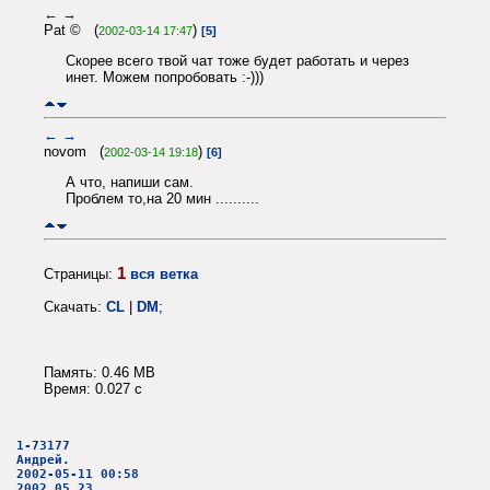
←
→
Pat © (
)
2002-03-14 17:47
[5]
Скорее всего твой чат тоже будет работать и через
инет. Можем попробовать :-)))
←
→
novom (
)
2002-03-14 19:18
[6]
А что, напиши сам.
Проблем то,на 20 мин ..........
1
Страницы:
вся ветка
Скачать:
CL
|
DM
;
Память: 0.46 MB
Время: 0.027 c
1-73177
Андрей.
2002-05-11 00:58
2002.05.23