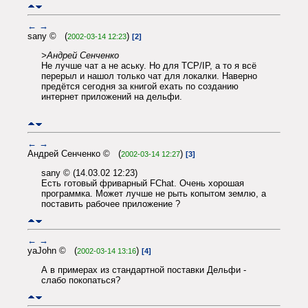
←
→
sany © (
)
2002-03-14 12:23
[2]
>Андрей Сенченко
Не лучше чат а не аську. Но для TCP/IP, а то я всё
перерыл и нашол только чат для локалки. Наверно
предётся сегодня за книгой ехать по созданию
интернет приложений на дельфи.
←
→
Андрей Сенченко © (
)
2002-03-14 12:27
[3]
sany © (14.03.02 12:23)
Есть готовый фриварный FChat. Очень хорошая
программка. Может лучше не рыть копытом землю, а
поставить рабочее приложение ?
←
→
yaJohn © (
)
2002-03-14 13:16
[4]
А в примерах из стандартной поставки Дельфи -
слабо покопаться?