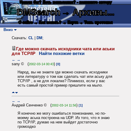
Нашли баг? Есть пожелания? - напишите автору
DMSearch
→ Архивы...
О сайте
→ Как искать?
→ Карта
→ Текс. протокол
Вниз
Скачать:
CL
|
DM
;
Где можно скачать исходники чата или аськи
для TCP/IP
Найти похожие ветки
←
→
sany © (
)
2002-03-14 00:43
[0]
Народ, вы не знаете где можно скачать исходники
или литературу о том как сделать чат или аську для
TCP/IP , а не для локалке? Плиииззз, если у вас
есть самый простой пример пришлите на мыло.
←
→
Андрей Сенченко © (
)
2002-03-14 11:56
[1]
Я конечно же могу ошибаться понезнанию, но по-
моему аська построена на UDP. Из того, что я знаю
по TCP/IP, думаю на нем выйдет достаточно
громоздко