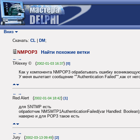
Вниз
Скачать:
CL
|
DM
;
NMPOP3
Найти похожие ветки
←
→
TAlexey © (
)
2002-01-03 16:37
[0]
Как у компонента NMPOP3 обрабатывать ошибку возникающую
У меня вылетает сообщение ""Authentication Failed"",как от н
←
→
Red Alert (
)
2002-01-04 18:42
[1]
для SNTMP ecть
обработчик NMSMTP1AuthenticationFailed(var Handled: Boolean)
наверно и для POP3 такое есть
←
→
Jury (
)
2002-03-13 09:49
[2]