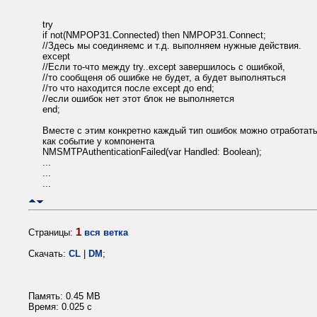
try
if not(NMPOP31.Connected) then NMPOP31.Connect;
//Здесь мы соединяемс и т.д. выполняем нужные действия.
except
//Если то-что между try..except завершилось с ошибкой,
//то сообщеня об ошибке не будет, а будет выполняться
//то что находится после except до end;
//если ошибок нет этот блок не выполняется
end;
Вместе с этим конкретно каждый тип ошибок можно отработат
как событие у компонента
NMSMTPAuthenticationFailed(var Handled: Boolean);
...
...
...
1
Страницы:
вся ветка
Скачать:
CL
|
DM
;
Память: 0.45 MB
Время: 0.025 c