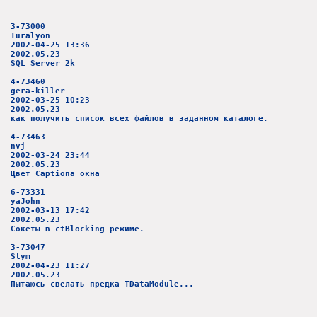
3-73000
Turalyon
2002-04-25 13:36
2002.05.23
SQL Server 2k
4-73460
gera-killer
2002-03-25 10:23
2002.05.23
как получить список всех файлов в заданном каталоге.
4-73463
nvj
2002-03-24 23:44
2002.05.23
Цвет Captiona окна
6-73331
yaJohn
2002-03-13 17:42
2002.05.23
Сокеты в ctBlocking режиме.
3-73047
Slym
2002-04-23 11:27
2002.05.23
Пытаюсь свелать предка TDataModule...