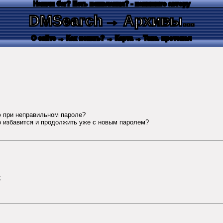
Нашли баг? Есть пожелания? - напишите автору
DMSearch
→ Архивы...
О сайте
→ Как искать?
→ Карта
→ Текс. протокол
 при неправильном пароле?
его избавится и продолжить уже с новым паролем?
;