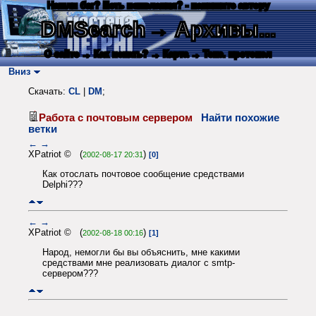
Нашли баг? Есть пожелания? - напишите автору
DMSearch
→ Архивы...
О сайте
→ Как искать?
→ Карта
→ Текс. протокол
Вниз
Скачать:
CL
|
DM
;
Работа с почтовым сервером
Найти похожие
ветки
←
→
XPatriot © (
)
2002-08-17 20:31
[0]
Как отослать почтовое сообщение средствами
Delphi???
←
→
XPatriot © (
)
2002-08-18 00:16
[1]
Народ, немогли бы вы объяснить, мне какими
средствами мне реализовать диалог с smtp-
сервером???