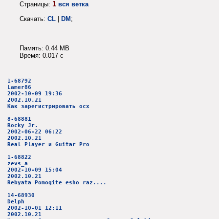
1
Страницы:
вся ветка
Скачать:
CL
|
DM
;
Память: 0.44 MB
Время: 0.017 c
1-68792
Lamer86
2002-10-09 19:36
2002.10.21
Как зарегистрировать ocx
8-68881
Rocky Jr.
2002-06-22 06:22
2002.10.21
Real Player и Guitar Pro
1-68822
zevs_a
2002-10-09 15:04
2002.10.21
Rebyata Pomogite esho raz....
14-68930
Delph
2002-10-01 12:11
2002.10.21