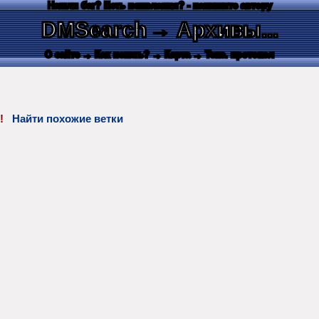
Нашли баг? Есть пожелания? - напишите автору
DMSearch
→ Архивы...
О сайте
→ Как искать?
→ Карта
→ Текс. протокол
!!!
Найти похожие ветки