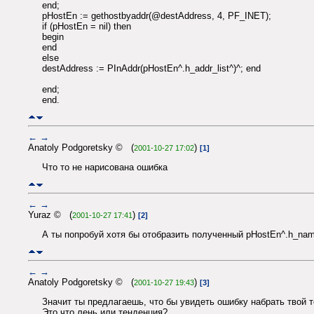
end;
pHostEn := gethostbyaddr(@destAddress, 4, PF_INET);
if (pHostEn = nil) then
begin
end
else
destAddress := PInAddr(pHostEn^.h_addr_list^)^; end
end;
end.
←
→
Anatoly Podgoretsky © (
)
2001-10-27 17:02
[1]
Что то не нарисована ошибка
←
→
Yuraz © (
)
2001-10-27 17:41
[2]
А ты попробуй хотя бы отобразить полученный pHostEn^.h_nam
←
→
Anatoly Podgoretsky © (
)
2001-10-27 19:43
[3]
Значит ты предлагаешь, что бы увидеть ошибку набрать твой те
Это что лень или тенденция?