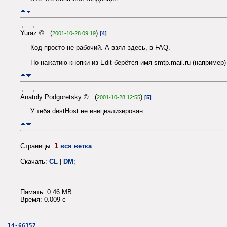
←
→
Yuraz © (
)
2001-10-28 09:19
[4]
Код просто не рабочий. А взял здесь, в FAQ.
По нажатию кнопки из Edit берётся имя smtp.mail.ru (например)
←
→
Anatoly Podgoretsky © (
)
2001-10-28 12:55
[5]
У тебя destHost не инициализирован
1
Страницы:
вся ветка
Скачать:
CL
|
DM
;
Память: 0.46 MB
Время: 0.009 c
14-66357