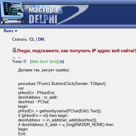
Вниз
Скачать:
CL
|
DM
;
Люди, подскажите, как получить IP адрес веб сайта
←
→
Yuraz © (
)
2001-10-27 16:01
[0]
Делаем так, рисует ошибку:
procedure TForm1.Button1Click(Sender: TObject);
var
pHostEn : PHostEnt;
destAddress : in_addr;
destHost : PChar;
begin
pHostEn := gethostbyname(PChar(Edit1.Text));
if (pHostEn = nil) then begin
destAddress := in_addr(inet_addr(destHost));
if destAddress.S_addr = u_long(INADDR_NONE) then
begin
Exit;