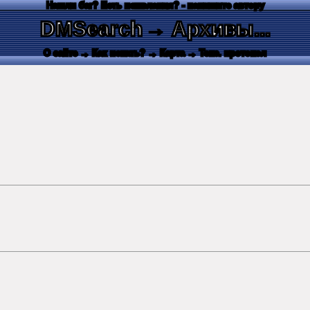
Нашли баг? Есть пожелания? - напишите автору
DMSearch
→ Архивы...
О сайте
→ Как искать?
→ Карта
→ Текс. протокол