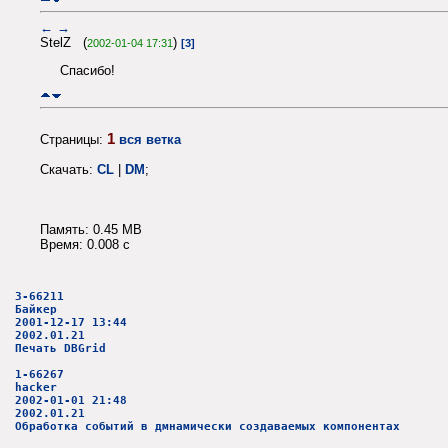
←
→
StelZ (
)
2002-01-04 17:31
[3]
Спасибо!
1
Страницы:
вся ветка
Скачать:
CL
|
DM
;
Память: 0.45 MB
Время: 0.008 c
3-66211
Байкер
2001-12-17 13:44
2002.01.21
Печать DBGrid
1-66267
hacker
2002-01-01 21:48
2002.01.21
Обработка событий в дмнамически создаваемых компонентах