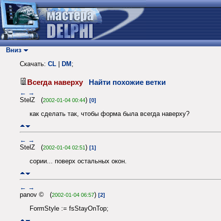
Вниз
Скачать:
CL
|
DM
;
Всегда наверху
Найти похожие ветки
←
→
StelZ (
)
2002-01-04 00:44
[0]
как сделать так, чтобы форма была всегда наверху?
←
→
StelZ (
)
2002-01-04 02:51
[1]
сории... поверх остальных окон.
←
→
panov © (
)
2002-01-04 06:57
[2]
FormStyle := fsStayOnTop;