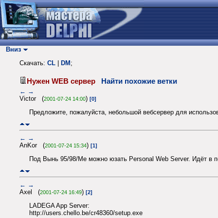
Вниз
Скачать:
CL
|
DM
;
Нужен WEB сервер
Найти похожие ветки
←
→
Victor (
)
2001-07-24 14:00
[0]
Предложите, пожалуйста, небольшой вебсервер для использова
←
→
AnKor (
)
2001-07-24 15:34
[1]
Под Вынь 95/98/Me можно юзать Personal Web Server. Идёт в п
←
→
Axel (
)
2001-07-24 16:49
[2]
LADEGA App Server:
http://users.chello.be/cr48360/setup.exe