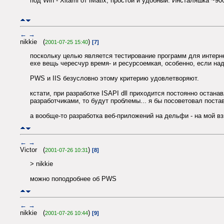
под Win - Xitami от iMatix, простой и удобный. Инсталяшка ~9
←
→
nikkie (
)
2001-07-25 15:40
[7]
поскольку целью является тестирование программ для интернет
exe вещь чересчур время- и ресурсоемкая, особенно, если над
PWS и IIS безусловно этому критерию удовлетворяют.
кстати, при разработке ISAPI dll приходится постоянно остана
разработчиками, то будут проблемы... я бы посоветовал пост
а вообще-то разработка веб-приложений на дельфи - на мой в
←
→
Victor (
)
2001-07-26 10:31
[8]
> nikkie
можно поподробнее об PWS
←
→
nikkie (
)
2001-07-26 10:44
[9]