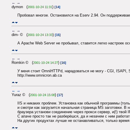
←
→
dymon (
)
2001-10-24 11:31
[14]
Пробовал многое. Остановился на Eserv 2.94. Он поддержива
←
→
dim- © (
)
2001-10-24 13:33
[15]
А Apache Web Server не пробывал, ставится легко настроек ос
←
→
Romkin © (
)
2001-10-24 14:27
[16]
У меня стоит OmniHTTPd, нарадоваться не могу - CGI, ISAPI, S
http://www.omnicron.ab.ca
←
→
Yuraz © (
)
2001-10-24 15:08
[17]
IIS и никаких проблем. Установка как обычной программы (тольк
и смотри как загрузится начальная страница MS заготовки. В 
браузера установи соединение через прокси сервер, и(!) твой I
С апаче просто так не разберёшся, да и незачем с ним работать
На других продуктах лучше не останавливаться, только время