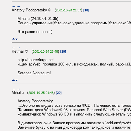
←
→
Anatoly Podgoretsky © (
)
2001-10-24 21:57
[18]
Mihaliu (24.10.01 01:35)
Панель управления|Установка удаление программ|Установка W
Это разве не оно :-)
←
→
Ketmar © (
)
2001-10-24 23:48
[19]
http://sourceforge.net
ищем acWeb. порядка 100 кил, в исходниках. полный, рабочий, 
Satanas Nobiscum!
←
→
Mihaliu (
)
2001-10-25 01:48
[20]
Anatoly Podgoretsky
...Это оно но видать есть только на ®CD . На левых есть тольк
"Компакт-диск Windows® 98 включает Personal Web Server (P
компакт-диск Windows 98 CD и выполнить следующие этапы ус
В диалоговом окне Запуск программы введите x:\add-ons\pws\s
Замените букву x на имя дисковода компакт-дисков и нажмите 