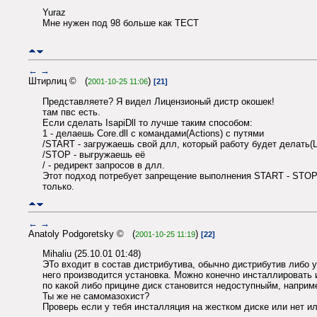
Yuraz
Мне нужен под 98 больше как ТЕСТ
←
→
Штирлиц © (
)
2001-10-25 11:06
[21]
Представляете? Я видел Лицензионый дистр окошек!
там пвс есть.
Если сделать IsapiDll то лучше таким способом:
1 - делаешь Core.dll с командами(Actions) с путями
/START - загружаешь свой длл, который работу будет делать(L
/STOP - выгружаешь её
/ - редирект запросов в длл.
Этот подход потребует запрещение выполнения START - STOP, к
только.
←
→
Anatoly Podgoretsky © (
)
2001-10-25 11:19
[22]
Mihaliu (25.10.01 01:48)
ЭТо входит в состав дистрибутива, обычно дистрибутив либо у
него производится установка. Можно конечно инсталлировать 
по какой либо прицине диск становится недоступныйм, наприм
Ты же не самомазохист?
Проверь если у тебя инсталляция на жестком диске или нет и