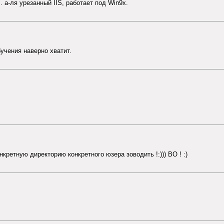
. а-ля урезанный IIS, работает под Win9x.
учения наверно хватит.
кретную директорию конкретного юзера зоводить !:))) ВО ! :)