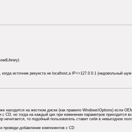
oadLibrary)
огда источник рекуеста не localhost,а IP<>127.0.0.1 (недовольный шум 
же находится на жестком диске (как правило Windows\Options) если OEM
и с CD, но тогда на каждый цих при изменении параметров приходится в
ер нечитается, то подобный пользователь ставит себя в невыгодное пол
ли проведи добавление компонентов с CD