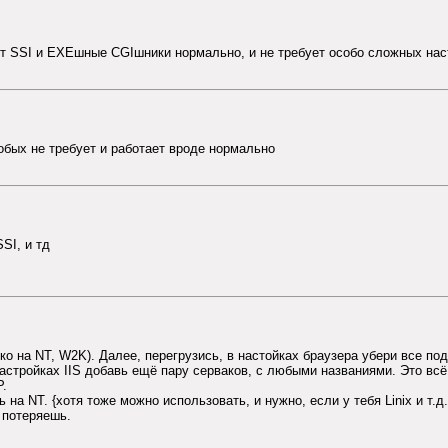
ет SSI и EXEшные CGIшники нормально, и не требует особо сложных нас
обых не требует и работает вроде нормально
SI, и тд
о на NT, W2K). Далее, перегрузись, в настойках браузера убери все подк
настройках IIS добавь ещё пару серваков, с любыми названиями. Это вс
P.
 на NT. {хотя тоже можно использовать, и нужно, если у тебя Linix и т.д.
 потеряешь.