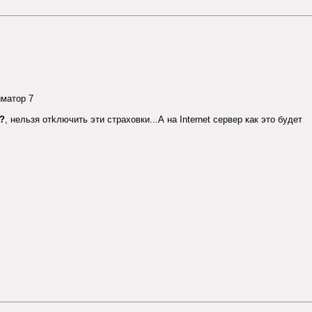
иматор 7
?
, нельзя отkлючить эти страховки...А на Internet сервер как это будет