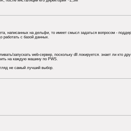
00K, после инсталяции его директория ~2,5М
а, написанных на дельфи, то имеет смысл задаться вопросом - поддержи
о работать с базой данных.
вливать/запускать web-сервер, поскольку dll локируется. знает ли кто д
авить на каждую машину по PWS.
згляд не самый лучший выбор.