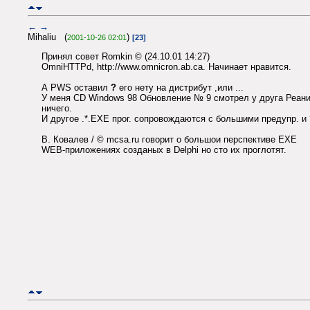
←
→
Mihaliu (
)
2001-10-26 02:01
[23]
Принял совет Romkin © (24.10.01 14:27)
OmniHTTPd, http://www.omnicron.ab.ca. Начинает нравится.
А PWS оставил
?
его нету на дистрибут ,или ...
У меня CD Windows 98 Обновление № 9 смотрел у друга Реан
ничего.
И другое .*.ЕХЕ прог. сопровождаются с большими предупр. и
В. Ковалев / © mcsa.ru говорит о большои перспективе ЕХЕ
WEB-приложениях созданых в Delphi но сто их проглотят.