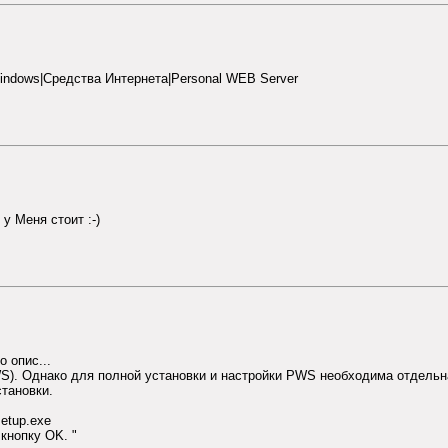
indows|Средства Интернета|Personal WEB Server
у Меня стоит :-)
о опис...
WS). Однако для полной установки и настройки PWS необходима отдель
тановки.
etup.exe
кнопку OK. "