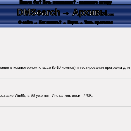
Нашли баг? Есть пожелания? - напишите автору
DMSearch
→ Архивы...
О сайте
→ Как искать?
→ Карта
→ Текс. протокол
ния в компютерном классе (5-10 компов) и тестирования программ для 
оставке Win95, в 98 уже нет. Инсталляк весит 770K.