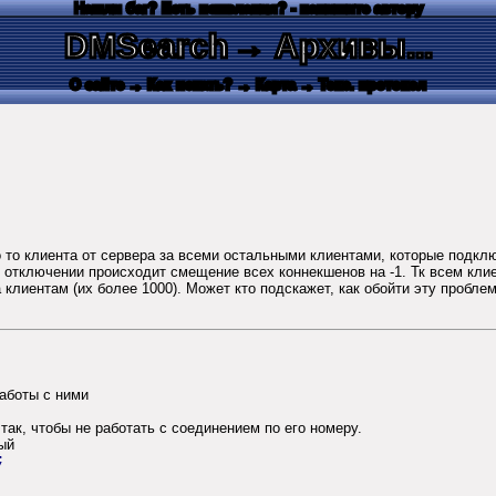
Нашли баг? Есть пожелания? - напишите автору
DMSearch
→ Архивы...
О сайте
→ Как искать?
→ Карта
→ Текс. протокол
го то клиента от сервера за всеми остальными клиентами, которые под
и отключении происходит смещение всех коннекшенов на -1. Тк всем кл
клиентам (их более 1000). Может кто подскажет, как обойти эту пробле
аботы с ними
так, чтобы не работать с соединением по его номеру.
ый
;