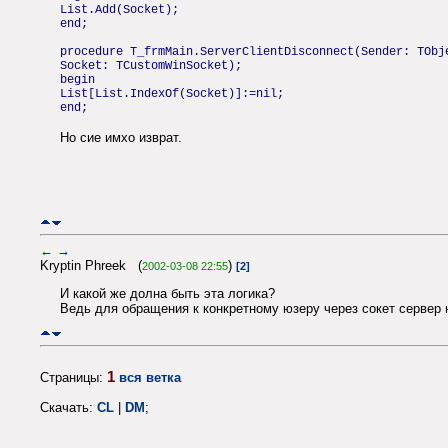
List.Add(Socket);
end;
procedure T_frmMain.ServerClientDisconnect(Sender: TObj
Socket: TCustomWinSocket);
begin
List[List.IndexOf(Socket)]:=nil;
end;
Но сие имхо изврат.
←
→
Kryptin Phreek (
)
2002-03-08 22:55
[2]
И какой же долна быть эта логика?
Ведь для обращения к конкретному юзеру через сокет сервер н
1
Страницы:
вся ветка
Скачать:
CL
|
DM
;