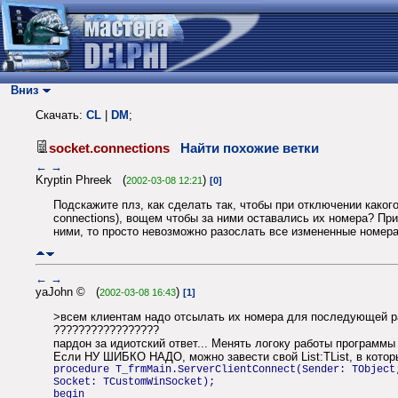
Вниз
Скачать:
CL
|
DM
;
socket.connections
Найти похожие ветки
←
→
Kryptin Phreek (
)
2002-03-08 12:21
[0]
Подскажите плз, как сделать так, чтобы при отключении како
connections), вощем чтобы за ними оставались их номера? Пр
ними, то просто невозможно разослать все измененные номера 
←
→
yaJohn © (
)
2002-03-08 16:43
[1]
>всем клиентам надо отсылать их номера для последующей р
?????????????????
пардон за идиотский ответ... Менять логоку работы программы 
Если НУ ШИБКО НАДО, можно завести свой List:TList, в котор
procedure T_frmMain.ServerClientConnect(Sender: TObject
Socket: TCustomWinSocket);
begin