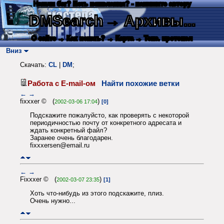
Нашли баг? Есть пожелания? - напишите автору
DMSearch
→ Архивы...
О сайте
→ Как искать?
→ Карта
→ Текс. протокол
Вниз
Скачать:
CL
|
DM
;
Работа с Е-mail-ом
Найти похожие ветки
←
→
fixxxer © (
)
2002-03-06 17:04
[0]
Подскажите пожалуйсто, как проверять с некоторой
периодичностью почту от конкретного адресата и
ждать конкретный файл?
Заранее очень благодарен.
fixxxersen@email.ru
←
→
Fixxxer © (
)
2002-03-07 23:35
[1]
Хоть что-нибудь из этого подскажите, плиз.
Очень нужно...