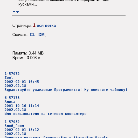
кусками...
1
Страницы:
вся ветка
Скачать:
CL
|
DM
;
Память: 0.44 MB
Время: 0.008 c
1-57072
Zool
2002-02-01 16:45
2002.02.18
Здравствуйте уважаемые Программисты! Ну помогите чайнику!
6-57178
Алиса
2001-10-16 11:14
2002.02.18
Имя пользователя на сетевом компьютере
1-57082
Злой_Гном
2002-02-01 18:12
2002.02.18
Помогите положить ProgressBar в StatusBar.Panels