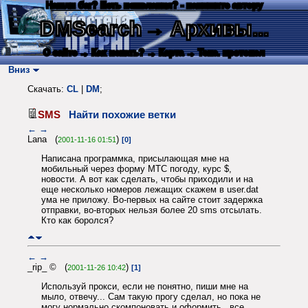
Нашли баг? Есть пожелания? - напишите автору
DMSearch
→ Архивы...
О сайте
→ Как искать?
→ Карта
→ Текс. протокол
Вниз
Скачать:
CL
|
DM
;
SMS
Найти похожие ветки
←
→
Lana (
)
2001-11-16 01:51
[0]
Написана программка, присылающая мне на
мобильный через форму МТС погоду, курс $,
новости. А вот как сделать, чтобы приходили и на
еще несколько номеров лежащих скажем в user.dat
ума не приложу. Во-первых на сайте стоит задержка
отправки, во-вторых нельзя более 20 sms отсылать.
Кто как боролся?
←
→
_rip_ © (
)
2001-11-26 10:42
[1]
Используй прокси, если не понятно, пиши мне на
мыло, отвечу... Сам такую прогу сделал, но пока не
могу нормально скомпоновать и оформить...все