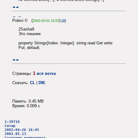
←
→
Polevi © (
)
2002-03-01 15:03
[2]
2Sasha9
Это лишнее
property Strings[Index: Integer]: string read Get write
Put; default;
1
Страницы:
вся ветка
Скачать:
CL
|
DM
;
Память: 0.45 MB
Время: 0.009 c
1-39718
Сатир
2002-04-26 16:45
2002.05.13
Создание компонента