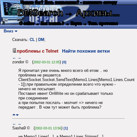
Нашли баг? Есть пожелания? - напишите автору
DMSearch
→ Архивы...
О сайте
→ Как искать?
→ Карта
→ Текс. протокол
Вниз
Скачать:
CL
|
DM
;
проблемы с Telnet
Найти похожие ветки
←
→
zondor © (
)
2002-03-01 12:05
[0]
Я прочитал уже очень много всего об етом .. но
проблема не решаетса
ClientSocket.Socket.SendText(Memo1.Lines[Memo1.Lines.Count
- 1]);при правильном определении всего что нужно -
ничего не посылает.
Поставил ивент OnWrite но он срабатывает только
при соединении
а при попытке послать - молчит => ничего не
передает . В чом тут может быть проблема?
←
→
Sasha9 © (
)
2002-03-01 13:56
[1]
не Memo1.Lines[...], a Memo1.Lines.Strings[...]