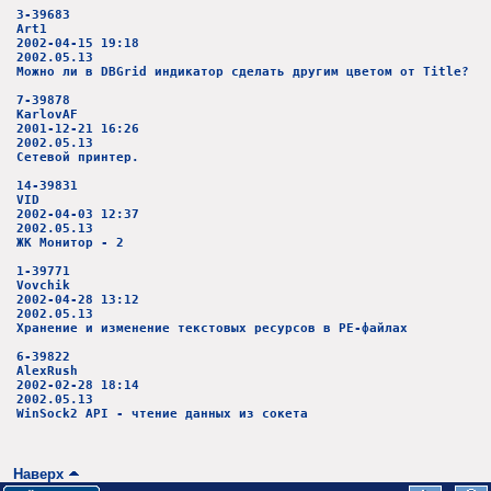
3-39683
Art1
2002-04-15 19:18
2002.05.13
Можно ли в DBGrid индикатор сделать другим цветом от Title?
7-39878
KarlovAF
2001-12-21 16:26
2002.05.13
Сетевой принтер.
14-39831
VID
2002-04-03 12:37
2002.05.13
ЖК Монитор - 2
1-39771
Vovchik
2002-04-28 13:12
2002.05.13
Хранение и изменение текстовых ресурсов в PE-файлах
6-39822
AlexRush
2002-02-28 18:14
2002.05.13
WinSock2 API - чтение данных из сокета
Наверх