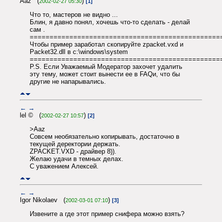
Aaz (
)
2002-02-27 05:30
[1]
Что то, мастеров не видно ...
Блин, я давно понял, хочешь что-то сделать - делай
сам .
================================================
Чтобы пример заработал скопируйте zpacket.vxd и
Packet32.dll в c:\windows\system
================================================
P.S. Если Уважаемый Модератор захочет удалить
эту тему, может стоит вынести ее в FAQи, что бы
другие не напарывались.
←
→
lel © (
)
2002-02-27 10:57
[2]
>Aaz
Совсем необязательно копирывать, достаточно в
текущей деректории держать.
ZPACKET.VXD - драйвер 8)).
Желаю удачи в темных делах.
С уважением Алексей.
←
→
Igor Nikolaev (
)
2002-03-01 07:10
[3]
Извените а где этот пример снифера можно взять?