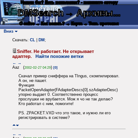
Нашли баг? Есть пожелания? - напишите автору
DMSearch
→ Архивы...
О сайте
→ Как искать?
→ Карта
→ Текс. протокол
Вниз
Скачать:
CL
|
DM
;
Sniffer. Не работает. Не открывает
адаптер.
Найти похожие ветки
←
→
Aaz (
)
2002-02-27 04:29
[0]
Скачал пример сниффера на ТIngus, скомпилировал.
А он, не пашет.
Функция
PacketOpenAdapter(FAdapterDescs[0].szAdapterDesc)
упорно выдает 0. Соответственно процесс
прослушки не врубается. Мож я чо не так делаю?
Кто работал с ним, помогите!
PS. ZPACKET.VXD что это такое, и нужно ли его
регистрировать в системе?
←
→