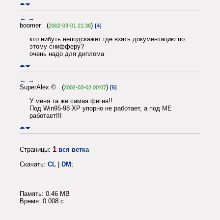
←
→
boomer (
)
2002-03-01 21:38
[4]
кто нибуть неподскажет где взять документацию по
этому снифферу?
очень надо для диплома
←
→
SuperAlex © (
)
2002-03-02 00:07
[5]
У меня та же самая фигня!!
Под Win95-98 XP упорно не работает, а под ME
работает!!!
1
Страницы:
вся ветка
Скачать:
CL
|
DM
;
Память: 0.46 MB
Время: 0.008 c