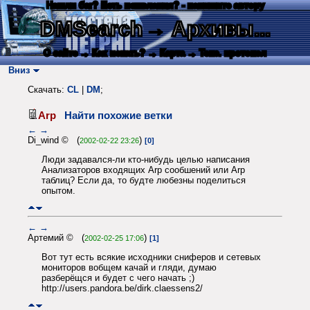
Нашли баг? Есть пожелания? - напишите автору
DMSearch
→ Архивы...
О сайте
→ Как искать?
→ Карта
→ Текс. протокол
Вниз
Скачать:
CL
|
DM
;
Arp
Найти похожие ветки
←
→
Di_wind © (
)
2002-02-22 23:26
[0]
Люди задавался-ли кто-нибудь целью написания
Анализаторов входящих Arp сообшений или Arp
таблиц? Если да, то будте любезны поделиться
опытом.
←
→
Артемий © (
)
2002-02-25 17:06
[1]
Вот тут есть всякие исходники сниферов и сетевых
мониторов вобщем качай и гляди, думаю
разберёщся и будет с чего начать ;)
http://users.pandora.be/dirk.claessens2/