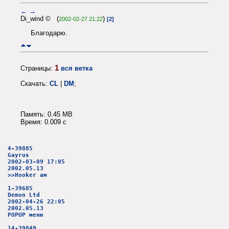
←
→
Di_wind © (
)
2002-02-27 21:22
[2]
Благодарю.
1
Страницы:
вся ветка
Скачать:
CL
|
DM
;
Память: 0.45 MB
Время: 0.009 c
4-39885
Gayrus
2002-03-09 17:05
2002.05.13
>>Hooker ам
1-39685
Demon Ltd
2002-04-26 22:05
2002.05.13
POPUP меню
14-39849