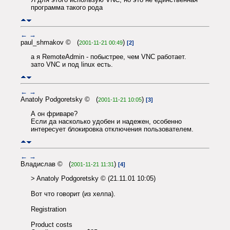
программа такого рода
←
→
paul_shmakov © (
)
2001-11-21 00:49
[2]
а я RemoteAdmin - побыстрее, чем VNC работает.
зато VNC и под linux есть.
←
→
Anatoly Podgoretsky © (
)
2001-11-21 10:05
[3]
А он фриваре?
Если да насколько удобен и надежен, особенно
интересует блокировка отключения пользователем.
←
→
Владислав © (
)
2001-11-21 11:31
[4]
> Anatoly Podgoretsky © (21.11.01 10:05)
Вот что говорит (из хелпа).
Registration
Product costs