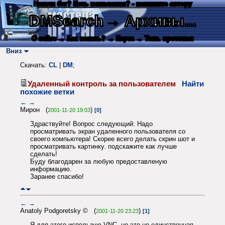
Нашли баг? Есть пожелания? - напишите автору
DMSearch
→ Архивы...
О сайте
→ Как искать?
→ Карта
→ Текс. протокол
Вниз
Скачать:
CL
|
DM
;
Удаленный контроль за пользователем
Найти
похожие ветки
←
→
Мирон (
)
2001-11-20 19:03
[0]
Здраствуйте! Вопрос следующий: Надо
просматривать экран удаленного пользователя со
своего компьютера! Скорее всего делать скрин шот и
просматривать картинку. подскажите как лучше
сделать!
Буду благодарен за любую предоставленую
информацию.
Заранее спасибо!
←
→
Anatoly Podgoretsky © (
)
2001-11-20 23:23
[1]
Я для этого использую VNC, но это не единственная