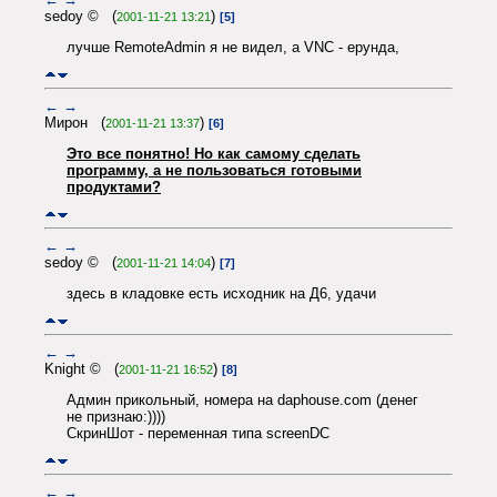
sedoy © (
)
2001-11-21 13:21
[5]
лучше RemoteAdmin я не видел, а VNC - ерунда,
←
→
Мирон (
)
2001-11-21 13:37
[6]
Это все понятно! Но как самому сделать
программу, а не пользоваться готовыми
продуктами?
←
→
sedoy © (
)
2001-11-21 14:04
[7]
здесь в кладовке есть исходник на Д6, удачи
←
→
Knight © (
)
2001-11-21 16:52
[8]
Админ прикольный, номера на daphouse.com (денег
не признаю:))))
СкринШот - переменная типа screenDC
←
→