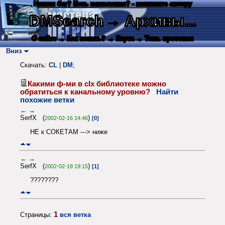
Нашли баг? Есть пожелания? - напишите автору
DMSearch
→ Архивы...
О сайте
→ Как искать?
→ Карта
→ Текс. протокол
Вниз
Скачать:
CL
|
DM
;
Какими ф-ми в clx библиотеке можно
обратиться к канальному уровню?
Найти
похожие ветки
←
→
SerfX (
)
2002-02-16 14:46
[0]
НЕ к СОКЕТАМ ---> ниже
←
→
SerfX (
)
2002-02-19 19:15
[1]
????????
1
Страницы:
вся ветка