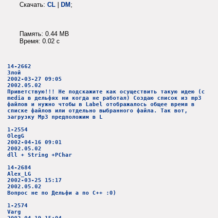
Скачать:
CL
|
DM
;
Память: 0.44 MB
Время: 0.02 c
14-2662
Злой
2002-03-27 09:05
2002.05.02
Приветствую!!! Не подскажите как осуществить такую идею (с
media в дельфях ни когда не работал) Создаю список из mp3
файлов и нужно чтобы в Label отображалось общее время в
списке файлов или отдельно выбранного файла. Так вот,
загрузку Mp3 предположим в L
1-2554
OlegG
2002-04-16 09:01
2002.05.02
dll + String +PChar
14-2684
Alex_LG
2002-03-25 15:17
2002.05.02
Вопрос не по Дельфи а по С++ :0)
1-2574
Varg