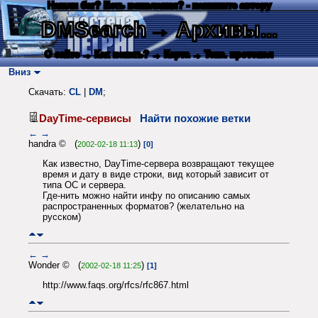
Нашли баг? Есть пожелания? - напишите автору
DMSearch
→ Архивы...
О сайте
→ Как искать?
→ Карта
→ Текс. протокол
Вниз
Скачать:
CL
|
DM
;
DayTime-сервисы
Найти похожие ветки
←
→
handra © (
)
2002-02-18 11:13
[0]
Как известно, DayTime-сервера возвращают текущее
время и дату в виде строки, вид который зависит от
типа ОС и сервера.
Где-нить можно найти инфу по описанию самых
распространенных форматов? (желательно на
русском)
←
→
Wonder © (
)
2002-02-18 11:25
[1]
http://www.faqs.org/rfcs/rfc867.html