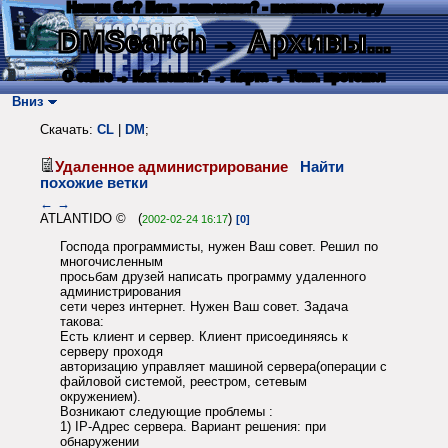
Нашли баг? Есть пожелания? - напишите автору
DMSearch
→ Архивы...
О сайте
→ Как искать?
→ Карта
→ Текс. протокол
Вниз
Скачать:
CL
|
DM
;
Удаленное администрирование
Найти
похожие ветки
←
→
ATLANTIDO © (
)
2002-02-24 16:17
[0]
Господа программисты, нужен Ваш совет. Решил по
многочисленным
просьбам друзей написать программу удаленного
администрирования
сети через интернет. Нужен Ваш совет. Задача
такова:
Есть клиент и сервер. Клиент присоединяясь к
серверу проходя
авторизацию управляет машиной сервера(операции с
файловой системой, реестром, сетевым
окружением).
Возникают следующие проблемы :
1) IP-Адрес сервера. Вариант решения: при
обнаружении