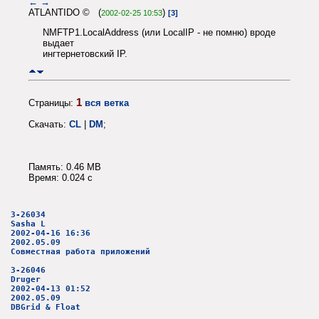
←
→
ATLANTIDO © (
)
2002-02-25 10:53
[3]
NMFTP1.LocalAddress (или LocalIP - не помню) вроде
выдает
ингтернетовский IP.
1
Страницы:
вся ветка
Скачать:
CL
|
DM
;
Память: 0.46 MB
Время: 0.024 c
3-26034
Sasha L
2002-04-16 16:36
2002.05.09
Совместная работа приложений
3-26046
Druger
2002-04-13 01:52
2002.05.09
DBGrid & Float