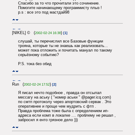
Спасибо за то что прочитали это сочинение.
Помогите начинающему программисту плыз !
p.s : все это под мастдай98
←
→
[NIKEL] © (
)
2002-02-24 16:38
[1]
слушай, ты перечислил все Базовые функции
трояна, которые ты не знаешь как реализовать...
может пока отложить и почитать мануал по такому
серьёзному событию?
P.S. тока без обид
←
→
Run (
)
2002-02-24 17:52
[2]
Я писал нечто подобное , правда он отсылал
мессагу на аську ( "номер аськи " @pager.icq.com)
по смтп протоколу через апортовский сервак . Это
оперативнее и проще чем мудрить с фтп .
Правда проблема тоже была с определением ип-
адреса если комп в локалке .... проблему не решал ,
забросил я енто грязное дело )))