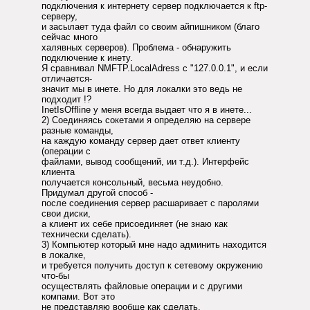
подключения к интернету сервер подключается к ftp-
серверу,
и засылает туда файл со своим айпишником (благо
сейчас много
халявных серверов). Проблема - обнаружить
подключение к инету.
Я сравнивал NMFTP.LocalAdress с "127.0.0.1", и если
отличается-
значит мы в инете. Но для локалки это ведь не
подходит !?
InetIsOffline у меня всегда выдает что я в инете...
2) Соединяясь сокетами я определяю на сервере
разные команды,
на каждую команду сервер дает ответ клиенту
(операции с
файлами, вывод сообщений, ии т.д.). Интерфейс
клиента
получается консольный, весьма неудобно.
Придумал другой способ -
после соединения сервер расшаривает с паролями
свои диски,
а клиент их себе присоединяет (не знаю как
технически сделать).
3) Компьютер который мне надо админить находится
в локалке,
и требуется получить доступ к сетевому окружению
что-бы
осуществлять файловые операции и с другими
компами. Вот это
не представляю вообще как сделать.