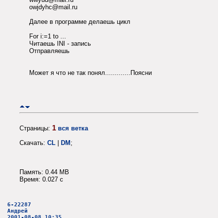
owjdyhc@mail.ru
Далее в программе делаешь цикл
For i:=1 to ...
Читаешь INI - запись
Отправляешь
Может я что не так понял.............Поясни
1
Страницы:
вся ветка
Скачать:
CL
|
DM
;
Память: 0.44 MB
Время: 0.027 c
6-22287
Андрей
2001-08-08 10:35