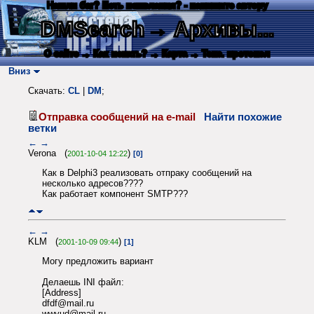
Нашли баг? Есть пожелания? - напишите автору
DMSearch
→ Архивы...
О сайте
→ Как искать?
→ Карта
→ Текс. протокол
Вниз
Скачать:
CL
|
DM
;
Отправка сообщений на e-mail
Найти похожие
ветки
←
→
Verona (
)
2001-10-04 12:22
[0]
Как в Delphi3 реализовать отпраку сообщений на
несколько адресов????
Как работает компонент SMTP???
←
→
KLM (
)
2001-10-09 09:44
[1]
Могу предложить вариант
Делаешь INI файл:
[Address]
dfdf@mail.ru
wwyud@mail.ru