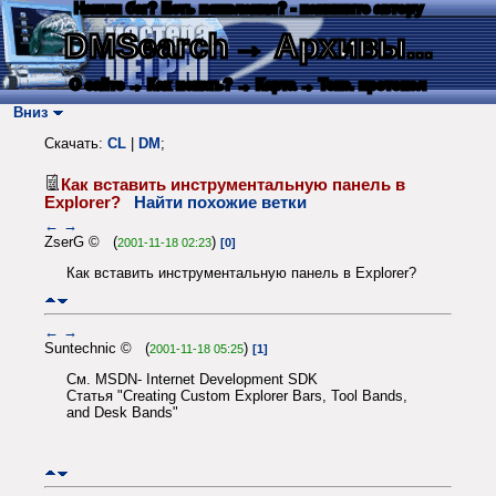
Нашли баг? Есть пожелания? - напишите автору
DMSearch
→ Архивы...
О сайте
→ Как искать?
→ Карта
→ Текс. протокол
Вниз
Скачать:
CL
|
DM
;
Как вставить инструментальную панель в
Explorer?
Найти похожие ветки
←
→
ZserG © (
)
2001-11-18 02:23
[0]
Как вставить инструментальную панель в Explorer?
←
→
Suntechnic © (
)
2001-11-18 05:25
[1]
См. MSDN- Internet Development SDK
Статья "Creating Custom Explorer Bars, Tool Bands,
and Desk Bands"