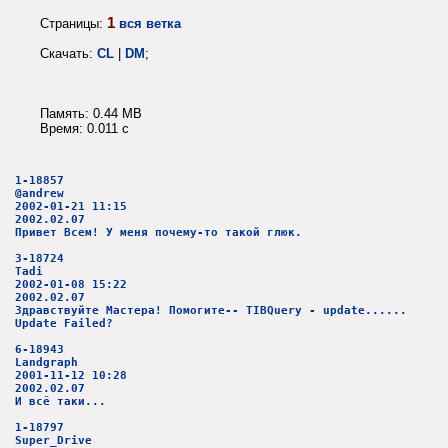
1
Страницы:
вся ветка
Скачать:
CL
|
DM
;
Память: 0.44 MB
Время: 0.011 c
1-18857
@andrew
2002-01-21 11:15
2002.02.07
Привет Всем! У меня почему-то такой глюк.
3-18724
Tadi
2002-01-08 15:22
2002.02.07
Здравствуйте Мастера! Помогите-- TIBQuery - update......
Update Failed?
6-18943
Landgraph
2001-11-12 10:28
2002.02.07
И всё таки...
1-18797
Super_Drive