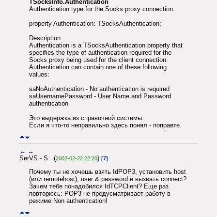
TSocksInfo.Authentication
Authentication type for the Socks proxy connection.
property Authentication: TSocksAuthentication;
Description
Authentication is a TSocksAuthentication property that
specifies the type of authentication required for the
Socks proxy being used for the client connection.
Authentication can contain one of these following
values:
saNoAuthentication - No authentication is required
saUsernamePassword - User Name and Password
authentication
Это выдержка из справочной системы.
Если я что-то неправильно здесь понял - поправте.
←
→
SerVS - S (
)
2002-02-22 22:20
[7]
Почему ты не хочешь взять IdPOP3, установить host
(или remotehost), user & password и вызвать connect?
Зачем тебе понадобился IdTCPClient? Еще раз
повторюсь: POP3 не предусматривает работу в
режиме Non authentication!