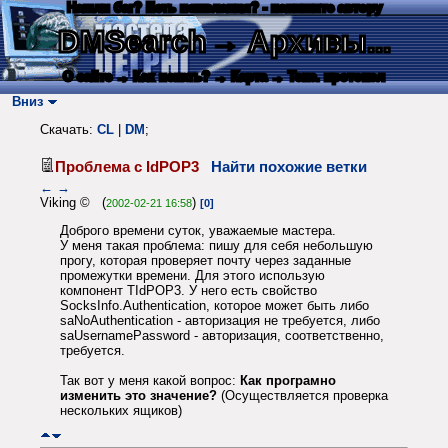
Нашли баг? Есть пожелания? - напишите автору
DMSearch
→ Архивы...
О сайте
→ Как искать?
→ Карта
→ Текс. протокол
Вниз
Скачать:
CL
|
DM
;
Проблема с IdPOP3
Найти похожие ветки
←
→
Viking © (
)
2002-02-21 16:58
[0]
Доброго времени суток, уважаемые мастера.
У меня такая проблема: пишу для себя небольшую
прогу, которая проверяет почту через заданные
промежутки времени. Для этого использую
компонент TIdPOP3. У него есть свойство
SocksInfo.Authentication, которое может быть либо
saNoAuthentication - авторизация не требуется, либо
saUsernamePassword - авторизация, соответственно,
требуется.
Так вот у меня какой вопрос:
Как програмно
изменить это значение?
(Осуществляется проверка
нескольких ящиков)