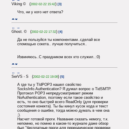
Viking © (
)
2002-02-22 15:42
[3]
Что, ни у кого нет ответа?
←
→
Ghost. © (
)
2002-02-22 17:32
[4]
Да не пользуйся ты компонентами..сделай все
спомощью сокета.. лучше получиться..
Извиняюсь..С праздником всех кто служил..:0)
←
→
SerVS - S (
)
2002-02-22 19:08
[5]
А где ты у TIdPOP3 нашел свойство
SocksInfo.Authentication? Я думал вопрос о TidSMTP.
Протокол POP3 непредусматривает режим
NoAuthentication, поэтому если такое свойство и
есть, то оно быстрей всего ReadOnly (для проверки
состояния конекта). Ты бы кинул кусок кода и текст
сообщения о ошибке, тогда можно думать в чем она
;).
Насчет готовой проги. Название сказать немогу, т.к.
непомню, но помню в каком-то журнале даже обзор
был "бесплатные проги для переодическое проверки