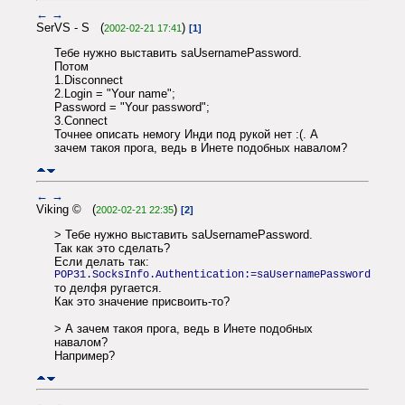
←
→
SerVS - S (
)
2002-02-21 17:41
[1]
Тебе нужно выставить saUsernamePassword.
Потом
1.Disconnect
2.Login = "Your name";
Password = "Your password";
3.Connect
Точнее описать немогу Инди под рукой нет :(. А
зачем такоя прога, ведь в Инете подобных навалом?
←
→
Viking © (
)
2002-02-21 22:35
[2]
> Тебе нужно выставить saUsernamePassword.
Так как это сделать?
Если делать так:
POP31.SocksInfo.Authentication:=saUsernamePassword
то делфя ругается.
Как это значение присвоить-то?
> А зачем такоя прога, ведь в Инете подобных
навалом?
Например?
←
→