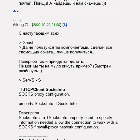
почты". Поищи! А найдешь, и нам скажешь :))
←
→
Viking © (
)
2002-02-22 21:00
[6]
С наступающим всех!
> Ghost
> Да не пользуйся ты компонентами..сделай все
спомощью сокета.. лучше получиться..
Наверное так и прийдется делать...
Не мог бы ты на мыло кинуть пример? (Быстрей
разберусь :)
> SerVS - S
TIdTCPClient.SocksInfo
SOCKS proxy configuration.
property SocksInfo: TSocksInfo;
Description
SocksInfo is a TSocksInfo property used to specify
information needed allow the connection to work with a
SOCKS firewall-proxy network configuration.
-----------------------