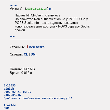
←
→
Viking © (
)
2002-02-22 22:24
[8]
Насчет IdTCPClient извиняюсь.
Но свойство Non authentication не у POP3! Оно у
POP3.SocksInfo - а эта гадость позволяет
использовать для доступа к POP3 серверу Socks
прокси.
1
Страницы:
вся ветка
Скачать:
CL
|
DM
;
Память: 0.47 MB
Время: 0.012 c
6-17653
dimich
2002-02-21 16:25
2002.05.06
Проблема с сообщением клиента-серверу!!!
1-17632
HDD