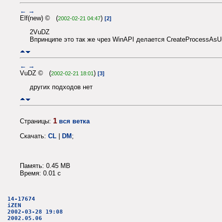
←
→
Elf(new) © (
)
2002-02-21 04:47
[2]
2VuDZ
Впринципе это так же чрез WinAPI делается CreateProcessAsUse
←
→
VuDZ © (
)
2002-02-21 18:01
[3]
других подходов нет
1
Страницы:
вся ветка
Скачать:
CL
|
DM
;
Память: 0.45 MB
Время: 0.01 c
14-17674
iZEN
2002-03-28 19:08
2002.05.06