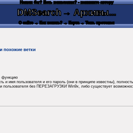
Нашли баг? Есть пожелания? - напишите автору
DMSearch
→ Архивы...
О сайте
→ Как искать?
→ Карта
→ Текс. протокол
и похожие ветки
ю функцию
ть и имя пользователя и его пароль (они в принципе известны), полнос
ени пользователя без ПЕРЕЗАГРУЗКИ Win9x, либо существует возможно