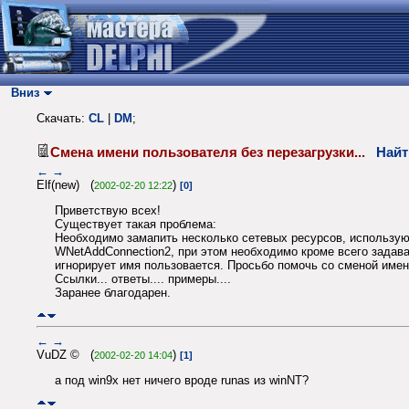
Вниз
Скачать:
CL
|
DM
;
Смена имени пользователя без перезагрузки...
Найт
←
→
Elf(new) (
)
2002-02-20 12:22
[0]
Приветствую всех!
Существует такая проблема:
Необходимо замапить несколько сетевых ресурсов, использу
WNetAddConnection2, при этом необходимо кроме всего задава
игнорирует имя пользовается. Просьбо помочь со сменой им
Ссылки... ответы.... примеры....
Заранее благодарен.
←
→
VuDZ © (
)
2002-02-20 14:04
[1]
а под win9x нет ничего вроде runas из winNT?