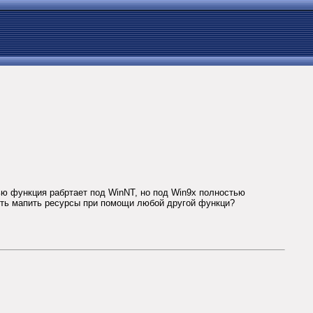
тью функция рабртает под WinNT, но под Win9x полностью
сть мапить ресурсы при помощи любой другой функци?