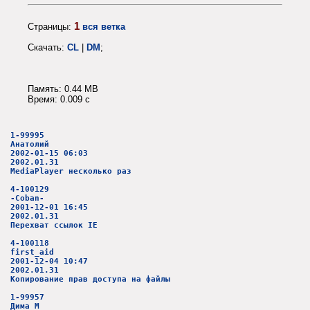
1
Страницы:
вся ветка
Скачать:
CL
|
DM
;
Память: 0.44 MB
Время: 0.009 c
1-99995
Анатолий
2002-01-15 06:03
2002.01.31
MediaPlayer несколько раз
4-100129
-Coban-
2001-12-01 16:45
2002.01.31
Перехват ссылок IE
4-100118
first_aid
2001-12-04 10:47
2002.01.31
Копирование прав доступа на файлы
1-99957
Дима М