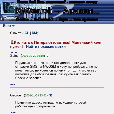
Нашли баг? Есть пожелания? - напишите автору
DMSearch
→ Архивы...
О сайте
→ Как искать?
→ Карта
→ Текс. протокол
Вниз
Скачать:
CL
|
DM
;
Кто нить с Питера отзовитесь! Маленький хелп
нужен!
Найти похожие ветки
←
→
Saint (
)
2001-10-29 19:10
[0]
Пордскажите плиз, если кто делал проги для
отправки SMS на NWGSM я хочу попробовать, но не
получается, не хочет он почему то.. Если кто есть ,
помогите для образования, разжуйте так сказать..
Спасибо заранее..
←
→
George (
)
2001-11-09 13:42
[1]
Пришлите адрес, отправлю исходник готовой
работающей программкию