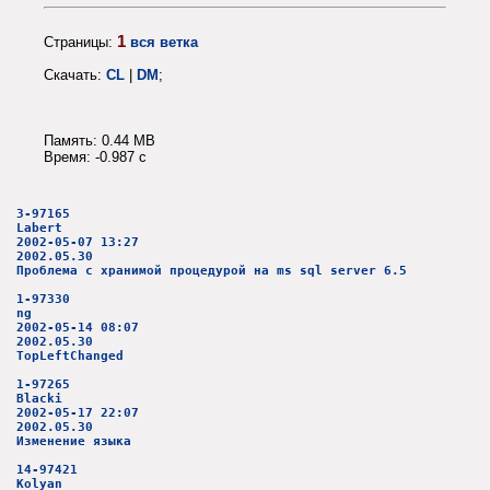
1
Страницы:
вся ветка
Скачать:
CL
|
DM
;
Память: 0.44 MB
Время: -0.987 c
3-97165
Labert
2002-05-07 13:27
2002.05.30
Проблема с хранимой процедурой на ms sql server 6.5
1-97330
ng
2002-05-14 08:07
2002.05.30
TopLeftChanged
1-97265
Blacki
2002-05-17 22:07
2002.05.30
Изменение языка
14-97421
Kolyan