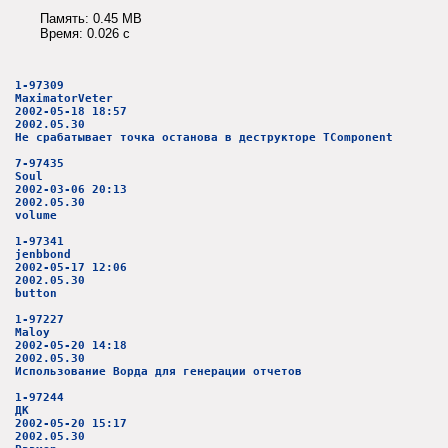
Память: 0.45 MB
Время: 0.026 c
1-97309
MaximatorVeter
2002-05-18 18:57
2002.05.30
Не срабатывает точка останова в деструкторе TComponent
7-97435
Soul
2002-03-06 20:13
2002.05.30
volume
1-97341
jenbbond
2002-05-17 12:06
2002.05.30
button
1-97227
Maloy
2002-05-20 14:18
2002.05.30
Использование Ворда для генерации отчетов
1-97244
ДК
2002-05-20 15:17
2002.05.30