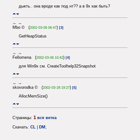
дыкть.. она вроде как под нт?? а в 9х как быть?
←
→
Mbo © (
)
2002-03-06 06:47
[3]
GetHeapStatus
←
→
Fellomena (
)
2002-03-06 10:42
[4]
для Win9x см. CreateToolhelp32Snapshot
←
→
skovorodka © (
)
2002-03-28 19:27
[5]
AllocMemSize()
1
Страницы:
вся ветка
Скачать:
CL
|
DM
;