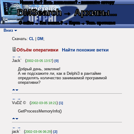
Нашли баг? Есть пожелания? - напишите автору
DMSearch
→ Архивы...
О сайте
→ Как искать?
→ Карта
→ Текс. протокол
Вниз
Скачать:
CL
|
DM
;
Объём оперативки
Найти похожие ветки
←
→
Jack` (
)
2002-03-05 13:57
[0]
Добрый день, земляне!
А не подскажите ли, как в Delphi3 в рантайме
определять количество занимаемой программой
оперативки?
←
→
VuDZ © (
)
2002-03-05 18:21
[1]
GetProcessMemoryInfo()
←
→
jack` (
)
2002-03-06 06:29
[2]