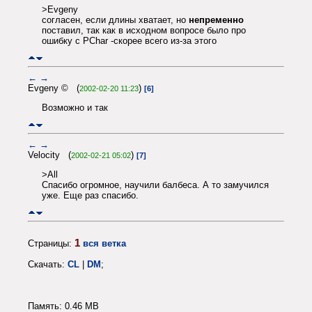
>Evgeny
согласен, если длины хватает, но
непременно
поставил, так как в исходном вопросе было про
ошибку с PChar -скорее всего из-за этого
←
→
Evgeny © (
)
2002-02-20 11:23
[6]
Возможно и так
←
→
Velocity (
)
2002-02-21 05:02
[7]
>All
Спасибо огромное, научили балбеса. А то замучился
уже. Еще раз спасибо.
1
Страницы:
вся ветка
Скачать:
CL
|
DM
;
Память: 0.46 MB