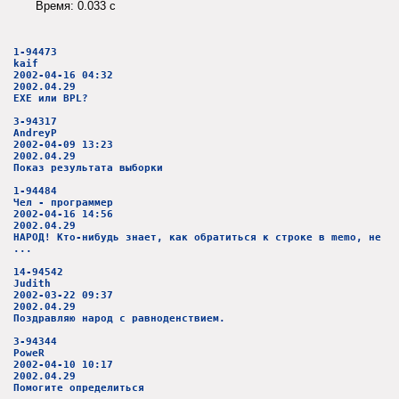
Время: 0.033 c
1-94473
kaif
2002-04-16 04:32
2002.04.29
EXE или BPL?
3-94317
AndreyP
2002-04-09 13:23
2002.04.29
Показ результата выборки
1-94484
Чел - программер
2002-04-16 14:56
2002.04.29
НАРОД! Кто-нибудь знает, как обратиться к строке в memo, не
...
14-94542
Judith
2002-03-22 09:37
2002.04.29
Поздравляю народ с равноденствием.
3-94344
PoweR
2002-04-10 10:17
2002.04.29
Помогите определиться