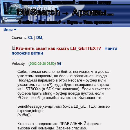
Нашли баг? Есть пожелания? - напишите автору
DMSearch
→ Архивы...
О сайте
→ Как искать?
→ Карта
→ Текс. протокол
Вниз
Скачать:
CL
|
DM
;
Кто-нить знает как юзать LB_GETTEXT?
Найти
похожие ветки
←
→
Velocity (
)
2002-02-20 05:50
[0]
Сабж, только сильно не бейте, понимаю, что достал
уже этим вопросом, но больше обратиться некуда.
Последний параметр в этой мессаге - буфер (или
указатель на него?), куда будет возвращена строка
из LISTBOXа (в SDK так написано). Если в качестве
буфера брать string - буфер всегда пустой, если
PChar - вообще ошибка вылетает. Вызываю так:
SendMessage(хендл листбокса,LB_GETTEXT,номер
строчки,integer
(buffer));
Кто знает - подскажите ПРАВИЛЬНЫЙ формат
вызова сей команды. Заранее спасибо.