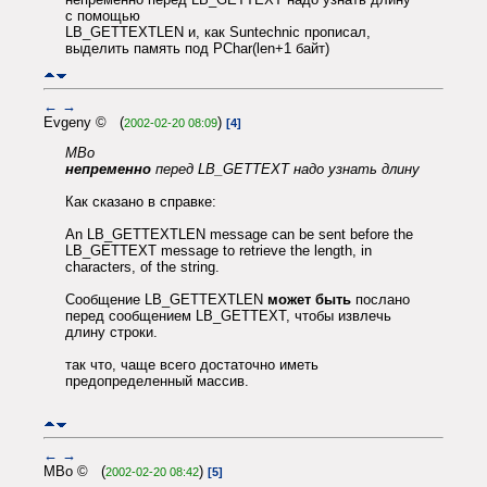
с помощью
LB_GETTEXTLEN и, как Suntechnic прописал,
выделить память под PChar(len+1 байт)
←
→
Evgeny © (
)
2002-02-20 08:09
[4]
MBo
непременно
перед LB_GETTEXT надо узнать длину
Как сказано в справке:
An LB_GETTEXTLEN message can be sent before the
LB_GETTEXT message to retrieve the length, in
characters, of the string.
Сообщение LB_GETTEXTLEN
может быть
послано
перед сообщением LB_GETTEXT, чтобы извлечь
длину строки.
так что, чаще всего достаточно иметь
предопределенный массив.
←
→
MBo © (
)
2002-02-20 08:42
[5]