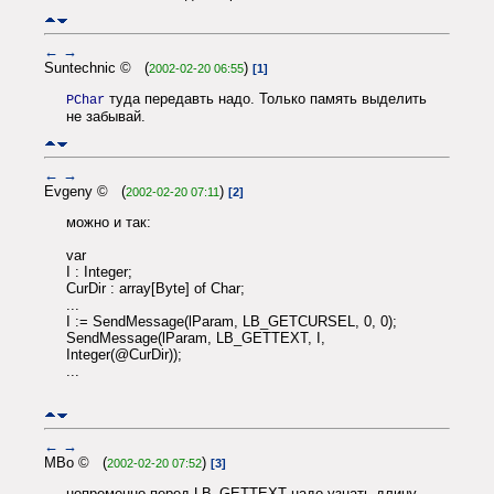
←
→
Suntechnic © (
)
2002-02-20 06:55
[1]
туда передавть надо. Только память выделить
PChar
не забывай.
←
→
Evgeny © (
)
2002-02-20 07:11
[2]
можно и так:
var
I : Integer;
CurDir : array[Byte] of Char;
...
I := SendMessage(lParam, LB_GETCURSEL, 0, 0);
SendMessage(lParam, LB_GETTEXT, I,
Integer(@CurDir));
...
←
→
MBo © (
)
2002-02-20 07:52
[3]
непременно перед LB_GETTEXT надо узнать длину