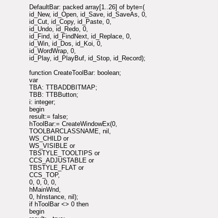
DefaultBar: packed array[1..26] of byte=(
id_New, id_Open, id_Save, id_SaveAs, 0,
id_Cut, id_Copy, id_Paste, 0,
id_Undo, id_Redo, 0,
id_Find, id_FindNext, id_Replace, 0,
id_Win, id_Dos, id_Koi, 0,
id_WordWrap, 0,
id_Play, id_PlayBuf, id_Stop, id_Record);
function CreateToolBar: boolean;
var
TBA: TTBADDBITMAP;
TBB: TTBButton;
i: integer;
begin
result:= false;
hToolBar:= CreateWindowEx(0,
TOOLBARCLASSNAME, nil,
WS_CHILD or
WS_VISIBLE or
TBSTYLE_TOOLTIPS or
CCS_ADJUSTABLE or
TBSTYLE_FLAT or
CCS_TOP,
0, 0, 0, 0,
hMainWnd,
0, hInstance, nil);
if hToolBar <> 0 then
begin