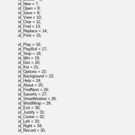
id_New = 7;
id_Open = 8;
id_Save = 9;
id_View = 10;
id_Char = 11;
id_Find = 13;
id_Replace = 14;
id_Print = 15;
id_Play = 16;
id_PlayBuf = 17;
id_Stop = 18;
id_Win = 19;
id_Dos = 20;
id_Koi = 21;
id_Options = 22;
id_Background = 23;
id_Help = 24;
id_About = 25;
id_FindNext = 26;
id_SaveAs = 27;
id_ShowWindow = 28;
id_WordWrap = 29;
id_Exit = 30;
id_Justify = 31;
id_Center = 32;
id_Left = 33;
id_Right = 34;
id_Record = 35;