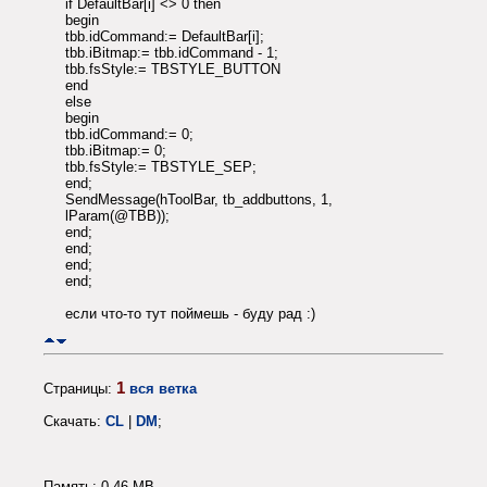
if DefaultBar[i] <> 0 then
begin
tbb.idCommand:= DefaultBar[i];
tbb.iBitmap:= tbb.idCommand - 1;
tbb.fsStyle:= TBSTYLE_BUTTON
end
else
begin
tbb.idCommand:= 0;
tbb.iBitmap:= 0;
tbb.fsStyle:= TBSTYLE_SEP;
end;
SendMessage(hToolBar, tb_addbuttons, 1,
lParam(@TBB));
end;
end;
end;
end;
если что-то тут поймешь - буду рад :)
1
Страницы:
вся ветка
Скачать:
CL
|
DM
;
Память: 0.46 MB