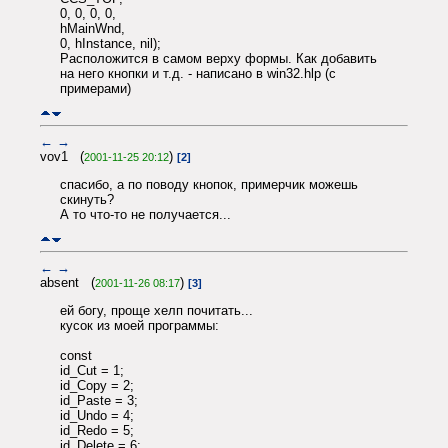
0, 0, 0, 0,
hMainWnd,
0, hInstance, nil);
Расположится в самом верху формы. Как добавить
на него кнопки и т.д. - написано в win32.hlp (с
примерами)
←
→
vov1 (
)
2001-11-25 20:12
[2]
спасибо, а по поводу кнопок, примерчик можешь
скинуть?
А то что-то не получается...
←
→
absent (
)
2001-11-26 08:17
[3]
ей богу, проще хелп почитать...
кусок из моей программы:
const
id_Cut = 1;
id_Copy = 2;
id_Paste = 3;
id_Undo = 4;
id_Redo = 5;
id_Delete = 6;