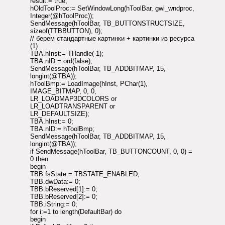
result:= true;
hOldToolProc:= SetWindowLong(hToolBar, gwl_wndproc,
Integer(@hToolProc));
SendMessage(hToolBar, TB_BUTTONSTRUCTSIZE,
sizeof(TTBBUTTON), 0);
// берем стандартные картинки + картинки из ресурса
(1)
TBA.hInst:= THandle(-1);
TBA.nID:= ord(false);
SendMessage(hToolBar, TB_ADDBITMAP, 15,
longint(@TBA));
hToolBmp:= LoadImage(hInst, PChar(1),
IMAGE_BITMAP, 0, 0,
LR_LOADMAP3DCOLORS or
LR_LOADTRANSPARENT or
LR_DEFAULTSIZE);
TBA.hInst:= 0;
TBA.nID:= hToolBmp;
SendMessage(hToolBar, TB_ADDBITMAP, 15,
longint(@TBA));
if SendMessage(hToolBar, TB_BUTTONCOUNT, 0, 0) =
0 then
begin
TBB.fsState:= TBSTATE_ENABLED;
TBB.dwData:= 0;
TBB.bReserved[1]:= 0;
TBB.bReserved[2]:= 0;
TBB.iString:= 0;
for i:=1 to length(DefaultBar) do
begin