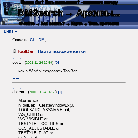
Нашли баг? Есть пожелания? - напишите автору
DMSearch
→ Архивы...
О сайте
→ Как искать?
→ Карта
→ Текс. протокол
Вниз
Скачать:
CL
|
DM
;
ToolBar
Найти похожие ветки
←
→
vov1 (
)
2001-11-24 10:59
[0]
как в WinApi создавать ToolBar
←
→
absent (
)
2001-11-24 16:59
[1]
Можно так:
hToolBar:= CreateWindowEx(0,
TOOLBARCLASSNAME, nil,
WS_CHILD or
WS_VISIBLE or
TBSTYLE_TOOLTIPS or
CCS_ADJUSTABLE or
TBSTYLE_FLAT or
CCS_TOP,