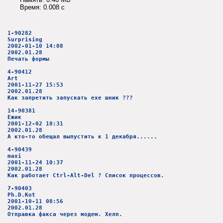
Время: 0.008 c
1-90282
Surprising
2002-01-10 14:08
2002.01.28
Печать формы
4-90412
Art
2001-11-27 15:53
2002.01.28
Как запретить запускать ехе шник ???
14-90381
Ежик
2001-12-02 18:31
2002.01.28
А кто-то обещал выпустить к 1 декабря......
4-90439
maxi
2001-11-24 10:37
2002.01.28
Как работает Ctrl-Alt-Del ? Список процессов.
7-90403
Ph.D.Kot
2001-10-11 08:56
2002.01.28
Отправка факса через модем. Хелп.