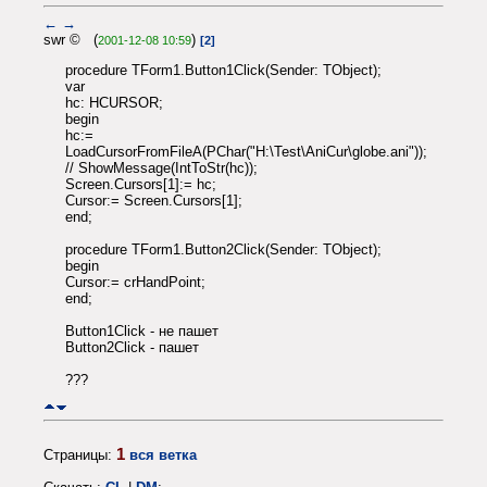
←
→
swr © (
)
2001-12-08 10:59
[2]
procedure TForm1.Button1Click(Sender: TObject);
var
hc: HCURSOR;
begin
hc:=
LoadCursorFromFileA(PChar("H:\Test\AniCur\globe.ani"));
// ShowMessage(IntToStr(hc));
Screen.Cursors[1]:= hc;
Cursor:= Screen.Cursors[1];
end;
procedure TForm1.Button2Click(Sender: TObject);
begin
Cursor:= crHandPoint;
end;
Button1Click - не пашет
Button2Click - пашет
???
1
Страницы:
вся ветка