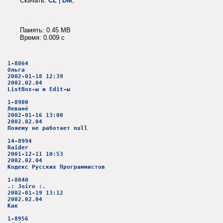
Скачать:
CL
|
DM
;
Память: 0.45 MB
Время: 0.009 c
1-8864
Ольга
2002-01-18 12:39
2002.02.04
ListBox-ы и Edit-ы
1-8900
Леванё
2002-01-16 13:00
2002.02.04
Пояему не работает null
14-8994
Raider
2001-12-11 10:53
2002.02.04
Кодекс Русских Программистов
1-8840
.: Joiro :.
2002-01-19 13:12
2002.02.04
Как
1-8956