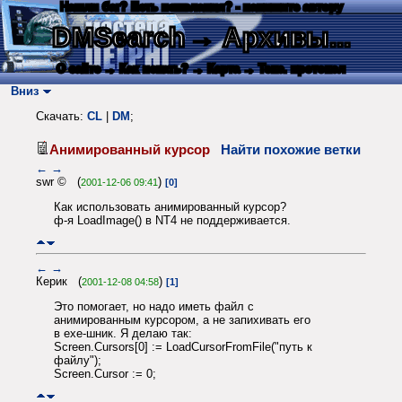
Нашли баг? Есть пожелания? - напишите автору
DMSearch
→ Архивы...
О сайте
→ Как искать?
→ Карта
→ Текс. протокол
Вниз
Скачать:
CL
|
DM
;
Анимированный курсор
Найти похожие ветки
←
→
swr © (
)
2001-12-06 09:41
[0]
Как использовать анимированный курсор?
ф-я LoadImage() в NT4 не поддерживается.
←
→
Керик (
)
2001-12-08 04:58
[1]
Это помогает, но надо иметь файл с
анимированным курсором, а не запихивать его
в exe-шник. Я делаю так:
Screen.Cursors[0] := LoadCursorFromFile("путь к
файлу");
Screen.Cursor := 0;