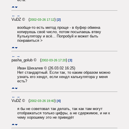
←
→
VuDZ © (
)
2002-03-26 17:12
[2]
вообще-то есть метод проще - в буфер обмена
копируешь своё число, потом посылаешь втвку
Кулькулятору и всё... Попробуй и может быть
понравиться >
←
→
pasha_golub © (
)
2002-03-26 17:20
[3]
Иван Шихалев © (26.03.02 16:25)
Нет стандартный. Если так, то каким образом можно
узнать его хендл, если хендл калькулятора у меня
есть?
←
→
VuDZ © (
)
2002-03-26 19:40
[4]
я бы не советовал так делать, так как там могут
отображаться только цифры, а не сдержимое, и ни к
чему хорошему это не приведёт