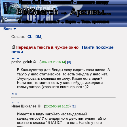
Нашли баг? Есть пожелания? - напишите автору
DMSearch
→ Архивы...
О сайте
→ Как искать?
→ Карта
→ Текс. протокол
Вниз
Скачать:
CL
|
DM
;
Передача текста в чужое окно
Найти похожие
ветки
←
→
pasha_golub © (
)
2002-03-26 16:14
[0]
В Калькулятор для Винды хочу кидать свои числа. А
табло у него статическое, то есть хендла у него нет.
Эмулировать клавиши не хочу. Какие есть идеи?
Если нет, то может есть у кого нибудь исходники
калькулятора (хорошего инженерного :-)?
←
→
Иван Шихалев © (
)
2002-03-26 16:25
[1]
Имеется в виду какой-то нестандартный
калькулятор? У стандартного действительно табло
оконного класса "STATIC" - то есть Handle у него
есть.