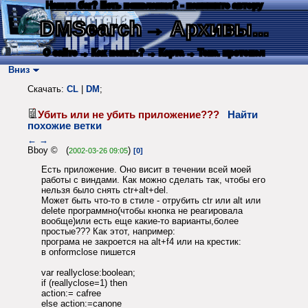
Нашли баг? Есть пожелания? - напишите автору
DMSearch
→ Архивы...
О сайте
→ Как искать?
→ Карта
→ Текс. протокол
Вниз
Скачать:
CL
|
DM
;
Убить или не убить приложение???
Найти
похожие ветки
←
→
Bboy © (
)
2002-03-26 09:05
[0]
Есть приложение. Оно висит в течении всей моей
работы с виндами. Как можно сделать так, чтобы его
нельзя было снять ctr+alt+del.
Может быть что-то в стиле - отрубить ctr или alt или
delete программно(чтобы кнопка не реагировала
вообще)или есть еще какие-то варианты,более
простые??? Как этот, например:
програма не закроется на alt+f4 или на крестик:
в onformclose пишется
var reallyclose:boolean;
if (reallyclose=1) then
action:= cafree
else action:=canone