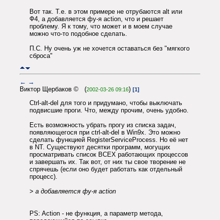
Вот так. Т.е. в этом примере не отрубаются alt или
Ф4, а добавляется фу-я action, что и решает
проблему. Я к тому, что может и в моем случае
можно что-то подобное сделать.
П.С. Ну очень уж не хочется оставаться без "мягкого
сброса"
←
→
Виктор Щербаков © (
)
2002-03-26 09:16
[1]
Сtrl-alt-del для того и придумано, чтобы выключать
подвисшие проги. Что, между прочим, очень удобно.
Есть возможность убрать прогу из списка задач,
появляющегося при ctrl-alt-del в Win9x. Это можно
сделать функцией RegisterServiceProcess. Но её нет
в NT. Существуют десятки программ, могущих
просматривать список ВСЕХ работающих процессов
и завершать их. Так вот, от них ты свое творение не
спрячешь (если оно будет работать как отдельный
процесс).
> а добавляется фу-я action
PS: Action - не функция, а параметр метода,