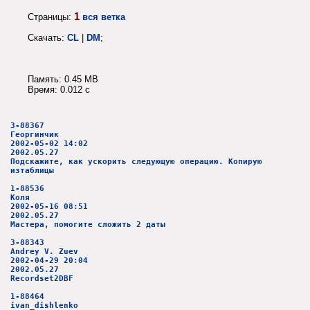
1
Страницы:
вся ветка
Скачать:
CL
|
DM
;
Память: 0.45 MB
Время: 0.012 c
3-88367
Георгинчик
2002-05-02 14:02
2002.05.27
Подскажите, как ускорить следующую операцию. Копирую
изтаблицы
1-88536
Коля
2002-05-16 08:51
2002.05.27
Мастера, помогите сложить 2 даты
3-88343
Andrey V. Zuev
2002-04-29 20:04
2002.05.27
Recordset2DBF
1-88464
ivan_dishlenko