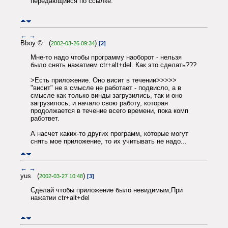
передающийся по ссылке.
←
→
Bboy © (
)
2002-03-26 09:34
[2]
Мне-то надо чтобы программу наоборот - нельзя
было снять нажатием ctr+alt+del. Как это сделать???
>Есть приложение. Оно висит в течении>>>>>
"висит" не в смысле не работает - подвисло, а в
смысле как только винды загрузились, так и оно
загрузилось, и начало свою работу, которая
продолжается в течение всего времени, пока комп
работвет.
А насчет каких-то других программ, которые могут
снять мое приложение, то их учитывать не надо...
←
→
yus (
)
2002-03-27 10:48
[3]
Сделай чтобы приложение было невидимым,При
нажатии ctr+alt+del