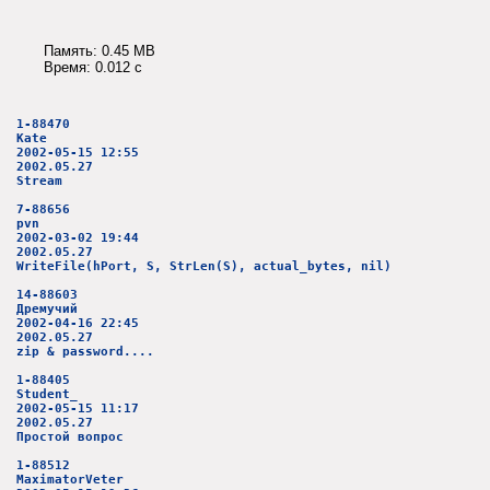
Память: 0.45 MB
Время: 0.012 c
1-88470
Kate
2002-05-15 12:55
2002.05.27
Stream
7-88656
pvn
2002-03-02 19:44
2002.05.27
WriteFile(hPort, S, StrLen(S), actual_bytes, nil)
14-88603
Дремучий
2002-04-16 22:45
2002.05.27
zip & password....
1-88405
Student_
2002-05-15 11:17
2002.05.27
Простой вопрос
1-88512
MaximatorVeter