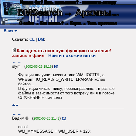
Нашли баг? Есть пожелания? - напишите автору
DMSearch
→ Архивы...
О сайте
→ Как искать?
→ Карта
→ Текс. протокол
Вниз
Скачать:
CL
|
DM
;
Как сделать оконную функцию на чтение/
запись в файл
Найти похожие ветки
←
→
slym (
)
2002-03-23 19:18
[0]
Функция получает месаги типа WM_IOCTRL, а
WParam: IO_READ/IO_WRITE, LPARAM- колво
байтов...
В функции читаю, пишу, перенаправляю... в разные
файлы в зависимости от того встречу ли я в потоке
СЛУЖЕБНЫЕ символы...
←
→
Вадим © (
)
2002-03-25 21:47
[1]
const
WM_MYMESSAGE = WM_USER + 123;