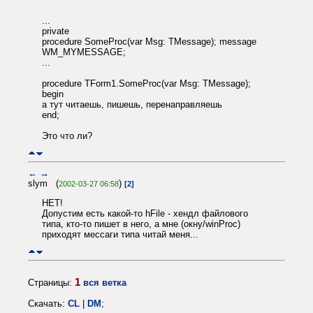
...
private
procedure SomeProc(var Msg: TMessage); message
WM_MYMESSAGE;
...
procedure TForm1.SomeProc(var Msg: TMessage);
begin
а тут читаешь, пишешь, перенаправляешь
end;
Это что ли?
←
→
slym (
)
2002-03-27 06:58
[2]
НЕТ!
Допустим есть какой-то hFile - хендл файлового
типа, кто-то пишет в него, а мне (окну/winProc)
приходят мессаги типа читай меня...
1
Страницы:
вся ветка
Скачать:
CL
|
DM
;