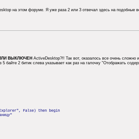
eDesktop на этом форуме. Я уже раза 2 или 3 отвечал здесь на подобны
ИЛИ ВЫКЛЮЧЕН
ActiveDesktop?!! Так вот, оказалось все очень сложно 
 в 5 байте 2 битик слева указывает как раз на галочку "Отображать соде
Explorer", False) then begin
аницу"