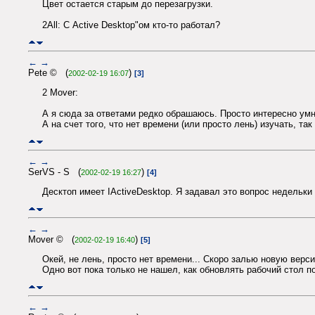
Цвет остается старым до перезагрузки.
2All: С Active Desktop"ом кто-то работал?
←
→
Pete © (
)
2002-02-19 16:07
[3]
2 Mover:
А я сюда за ответами редко обрашаюсь. Просто интересно умн
А на счет того, что нет времени (или просто лень) изучать, так
←
→
SerVS - S (
)
2002-02-19 16:27
[4]
Десктоп имеет IActiveDesktop. Я задавал это вопрос недельки
←
→
Mover © (
)
2002-02-19 16:40
[5]
Окей, не лень, просто нет времени... Скоро залью новую вер
Одно вот пока только не нашел, как обновлять рабочий стол п
←
→