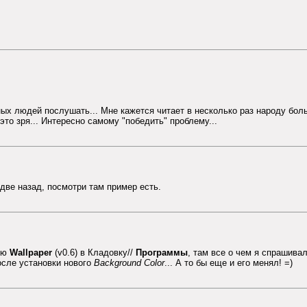
ых людей послушать... Мне кажется читает в несколько раз народу боль
 это зря... Интересно самому "победить" проблему...
 две назад, посмотри там пример есть.
сию
Wallpaper
(v0.6) в Кладовку//
Программы
, там все о чем я спрашива
осле установки нового
Background Color
... А то бы еще и его менял! =)