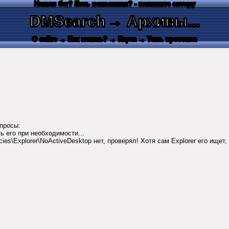
Нашли баг? Есть пожелания? - напишите автору
DMSearch
→ Архивы...
О сайте
→ Как искать?
→ Карта
→ Текс. протокол
просы:
ть его при необходимости...
cies\Explorer\NoActiveDesktop нет, проверял! Хотя сам Explorer его ищет,