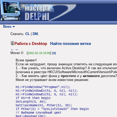
Вниз
Скачать:
CL
|
DM
;
Работа с Desktop
Найти похожие ветки
←
→
Mover © (
)
2002-02-19 10:58
[0]
Всем привет!
Если не затруднит, прошу
знающих
ответить на следующие во
1. - Как узнать, что включен Active Desktop? А так же отключи
(ключика в реестре HKCU\Software\Microsoft\CurrentVersion\Poli
2. - Как менять цвет фона у
простого
и у
активного
десктопа?
Меня не устраивает всем известное решение:
H1:=FindWindow("Progman",nil);
H1:=FindWindowEx(h1, 0, nil, nil);
H1:=FindWindowEx(h1, 0, nil, nil);
if H1<>0 then begin
SetLength(S, 40);
GetClassName(h1, PChar(S), 39);
if PChar(S) = "SysListView32" then begin
// Выберем случайный цвет
Red:=Random(100);