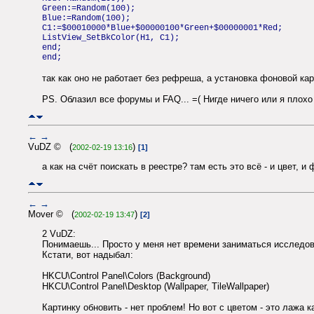
Green:=Random(100);
Blue:=Random(100);
C1:=$00010000*Blue+$00000100*Green+$00000001*Red;
ListView_SetBkColor(H1, C1);
end;
end;
так как оно не работает без рефреша, а установка фоновой ка
PS. Облазил все форумы и FAQ... =( Нигде ничего или я плохо
←
→
VuDZ © (
)
2002-02-19 13:16
[1]
а как на счёт поискать в реестре? там есть это всё - и цвет, и 
←
→
Mover © (
)
2002-02-19 13:47
[2]
2 VuDZ:
Понимаешь... Просто у меня нет времени заниматься исследова
Кстати, вот надыбал:
HKCU\Control Panel\Colors (Background)
HKCU\Control Panel\Desktop (Wallpaper, TileWallpaper)
Картинку обновить - нет проблем! Но вот с цветом - это лажа к