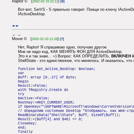
Raptor © (
)
2002-02-19 22:12
[6]
Вот-вот, SerVS - S првильно говорит. Поищи по ключу IActiv
IActiveDesktop.
←
→
Mover © (
)
2002-02-20 12:28
[7]
Нет, Raptor! Я спрашиваю одно, получаю другое.
Мне не надо код, КАК МЕНЯТЬ ФОН ДЛЯ ActiveDesktop.
Это я и так знаю... =) Вопрос: КАК ОПРЕДЕЛИТЬ,
ВКЛЮЧЕН 
ShellState - это единственное, что менялось. И оказалось, что
function Get_Active_Desktop: Boolean;
var
Buff: array [0..27] of Byte;
begin
Result:=False;
with TRegistry.Create do
try
bActive:=False;
RootKey:=HKEY_CURRENT_USER;
if OpenKey("\SOFTWARE\Microsoft\Windows\CurrentVersion\
// Определим состояние Desktop "Отображать, как Web-стр
ReadBinaryData("ShellState", Buff, SizeOf(Buff));
Result:=(Buff[4] and $40) <> 0;
CloseKey;
end;
finally