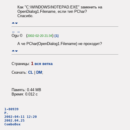
Как "C:\WINDOWS\NOTEPAD.EXE" заменить на
OpenDialog1.Filename, если тип PChar?
Спасибо.
←
→
Ogu © (
)
2002-02-20 21:34
[1]
А че PChar(OpenDialog1.Filename) не проходит?
1
Страницы:
вся ветка
Скачать:
CL
|
DM
;
Память: 0.44 MB
Время: 0.012 c
1-80939
P.
2002-04-11 12:20
2002.04.25
ComboBox