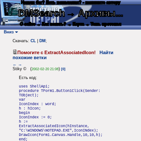
Нашли баг? Есть пожелания? - напишите автору
DMSearch
→ Архивы...
О сайте
→ Как искать?
→ Карта
→ Текс. протокол
Вниз
Скачать:
CL
|
DM
;
Помогите с ExtractAssociatedIcon!
Найти
похожие ветки
←
→
Stiky © (
)
2002-02-20 21:08
[0]
Есть код:
uses ShellApi;
procedure TForm1.Button1Click(Sender:
TObject);
var
IconIndex : word;
h : hIcon;
begin
IconIndex := 0;
h :=
ExtractAssociatedIcon(hInstance,
"C:\WINDOWS\NOTEPAD.EXE",IconINdex);
DrawIcon(Form1.Canvas.Handle,10,10,h);
end;