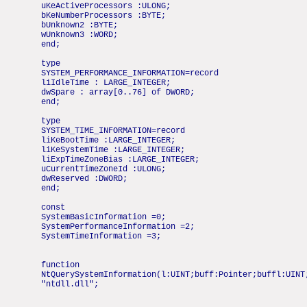
uKeActiveProcessors :ULONG;
bKeNumberProcessors :BYTE;
bUnknown2 :BYTE;
wUnknown3 :WORD;
end;
type
SYSTEM_PERFORMANCE_INFORMATION=record
liIdleTime : LARGE_INTEGER;
dwSpare : array[0..76] of DWORD;
end;
type
SYSTEM_TIME_INFORMATION=record
liKeBootTime :LARGE_INTEGER;
liKeSystemTime :LARGE_INTEGER;
liExpTimeZoneBias :LARGE_INTEGER;
uCurrentTimeZoneId :ULONG;
dwReserved :DWORD;
end;
const
SystemBasicInformation =0;
SystemPerformanceInformation =2;
SystemTimeInformation =3;
function
NtQuerySystemInformation(l:UINT;buff:Pointer;buffl:UINT
"ntdll.dll";