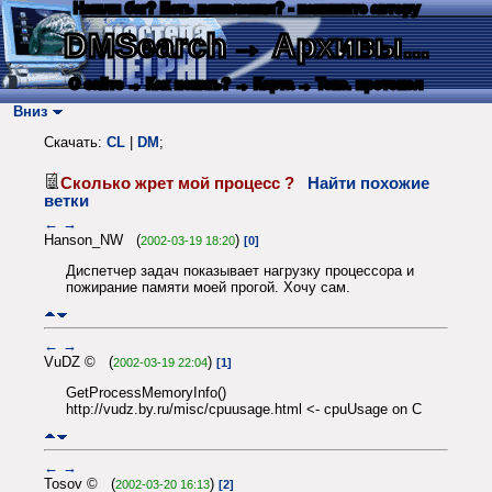
Нашли баг? Есть пожелания? - напишите автору
DMSearch
→ Архивы...
О сайте
→ Как искать?
→ Карта
→ Текс. протокол
Вниз
Скачать:
CL
|
DM
;
Сколько жрет мой процесс ?
Найти похожие
ветки
←
→
Hanson_NW (
)
2002-03-19 18:20
[0]
Диспетчер задач показывает нагрузку процессора и
пожирание памяти моей прогой. Хочу сам.
←
→
VuDZ © (
)
2002-03-19 22:04
[1]
GetProcessMemoryInfo()
http://vudz.by.ru/misc/cpuusage.html <- cpuUsage on C
←
→
Tosov © (
)
2002-03-20 16:13
[2]