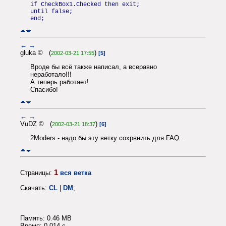
if CheckBox1.Checked then exit;
until false;
end;
←
→
gluka © (
)
2002-03-21 17:55
[5]
Вроде бы всё также написал, а всеравно
неработало!!!
А теперь работает!
Спасибо!
←
→
VuDZ © (
)
2002-03-21 18:37
[6]
2Moders - надо бы эту ветку сохрвнить для FAQ...
1
Страницы:
вся ветка
Скачать:
CL
|
DM
;
Память: 0.46 MB
Время: 0.014 c