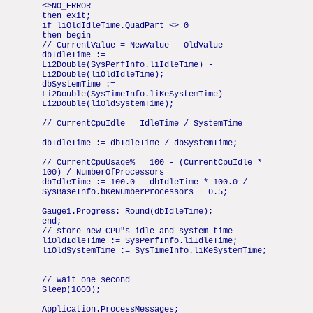
<>NO_ERROR
then exit;
if liOldIdleTime.QuadPart <> 0
then begin
// CurrentValue = NewValue - OldValue
dbIdleTime :=
Li2Double(SysPerfInfo.liIdleTime) -
Li2Double(liOldIdleTime);
dbSystemTime :=
Li2Double(SysTimeInfo.liKeSystemTime) -
Li2Double(liOldSystemTime);
// CurrentCpuIdle = IdleTime / SystemTime
dbIdleTime := dbIdleTime / dbSystemTime;
// CurrentCpuUsage% = 100 - (CurrentCpuIdle *
100) / NumberOfProcessors
dbIdleTime := 100.0 - dbIdleTime * 100.0 /
SysBaseInfo.bKeNumberProcessors + 0.5;
Gauge1.Progress:=Round(dbIdleTime);
end;
// store new CPU"s idle and system time
liOldIdleTime := SysPerfInfo.liIdleTime;
liOldSystemTime := SysTimeInfo.liKeSystemTime;
// wait one second
Sleep(1000);
Application.ProcessMessages;