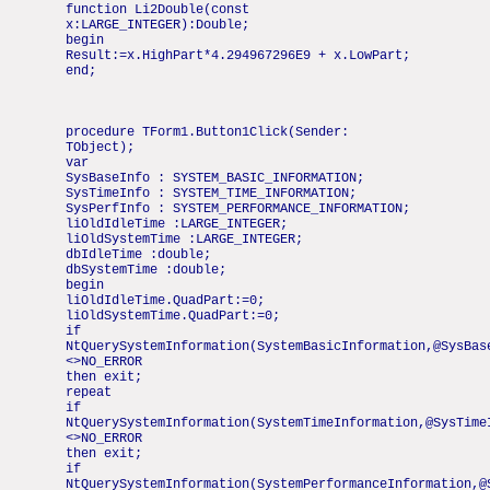
function Li2Double(const
x:LARGE_INTEGER):Double;
begin
Result:=x.HighPart*4.294967296E9 + x.LowPart;
end;
procedure TForm1.Button1Click(Sender:
TObject);
var
SysBaseInfo : SYSTEM_BASIC_INFORMATION;
SysTimeInfo : SYSTEM_TIME_INFORMATION;
SysPerfInfo : SYSTEM_PERFORMANCE_INFORMATION;
liOldIdleTime :LARGE_INTEGER;
liOldSystemTime :LARGE_INTEGER;
dbIdleTime :double;
dbSystemTime :double;
begin
liOldIdleTime.QuadPart:=0;
liOldSystemTime.QuadPart:=0;
if
NtQuerySystemInformation(SystemBasicInformation,@SysBas
<>NO_ERROR
then exit;
repeat
if
NtQuerySystemInformation(SystemTimeInformation,@SysTime
<>NO_ERROR
then exit;
if
NtQuerySystemInformation(SystemPerformanceInformation,@