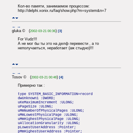
Кол-во памяти, занимаемое процессом:
http://delphi.xonix.ru/faq/show.php?m=system&n=7
←
→
gluka © (
)
2002-03-21 00:36
[3]
For Vudz!!!
А не мог бы ты это на делф перевести , а то
неполучаеться, неработает (аж стыдно)!!!
←
→
Tosov © (
)
2002-03-21 00:48
[4]
Примерно так :
type SYSTEM_BASIC_INFORMATION=record
dwUnknown1 :DWORD;
uKeMaximumIncrement :ULONG;
uPageSize :ULONG;
uMmNumberOfPhysicalPages :ULONG;
uMmLowestPhysicalPage :ULONG;
uMmHighestPhysicalPage :ULONG;
uAllocationGranularity :ULONG;
pLowestUserAddress :Pointer;
pMmHighestUserAddress :Pointer;