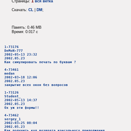
1
Страницы:
вся ветка
Скачать:
CL
|
DM
;
Память: 0.46 MB
Время: 0.017 c
1-73176
DeMoN-777
2002-05-13 23:32
2002.05.23
Как симулировать печать по буквам ?
4-73461
medan
2002-03-18 12:06
2002.05.23
закрытие всех окон без вопросов
1-73126
Student_
2002-05-13 14:37
2002.05.23
Ох уж эти формы!!
4-73462
sergey_1
2002-03-25 08:04
2002.05.23
Как получить код возврата консольного прилолжения