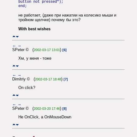
button not pressed");
end;
не работает, (даже при нажатии на колесико мыши и
тройном щелчке) почему бы это?
With best wishes
←
→
SPeter © (
)
2002-03-17 13:01
[6]
Хм, у меня - тоже
←
→
Dimitriy © (
)
2002-03-17 18:48
[7]
On click?
←
→
SPeter © (
)
2002-03-20 17:46
[8]
Не OnClick, а OnMouseDown