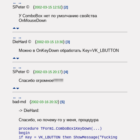
←
→
SPeter © (
)
2002-03-15 12:52
[2]
У ComboBox нет по умолчанию свойства
OnMouseDown
←
→
DieHard © (
)
2002-03-15 13:30
[3]
Можно в OnKeyDown обработать Key=VK_LBUTTON
←
→
SPeter © (
)
2002-03-15 20:17
[4]
Спасибо огромное!!!!!!!!
←
→
bad-md (
)
2002-03-16 20:32
[5]
-> DieHard:
Спасибо, но почему-то у меня, процедура
procedure TForm1.ComboBox1KeyDown(...)
begin
if Key = VK_LBUTTON then ShowMessage("Fucking