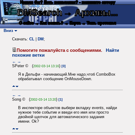
Нашли баг? Есть пожелания? - напишите автору
DMSearch
→ Архивы...
О сайте
→ Как искать?
→ Карта
→ Текс. протокол
Вниз
Скачать:
CL
|
DM
;
Помогите пожалуйста с сообщениями.
Найти
похожие ветки
←
→
SPeter © (
)
2002-03-14 13:16
[0]
Я в Дельфи - начинающий.Мне надо,чтоб ComboBox
обрабатывал сообщение OnMouseDown.
←
→
Song © (
)
2002-03-14 13:20
[1]
В инспекторе объектов выбери вкладку events, найди
нужное тебе событие и введи его имя или просто
двойной щелчок для автоматического задания
имени. Ok?