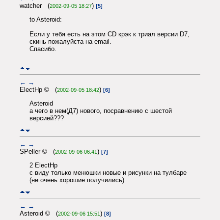
watcher (
)
2002-09-05 18:27
[5]
to Asteroid:
Если у тебя есть на этом CD крэк к триал версии D7,
скинь пожалуйста на email.
Спасибо.
←
→
ElectHp © (
)
2002-09-05 18:42
[6]
Asteroid
а чего в нем(Д7) нового, посравнению с шестой
версией???
←
→
SPeller © (
)
2002-09-06 06:41
[7]
2 ElectHp
с виду только менюшки новые и рисунки на тулбаре
(не очень хорошие получились)
←
→
Asteroid © (
)
2002-09-06 15:51
[8]