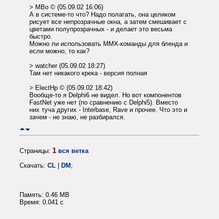
> MBo © (05.09.02 16:06)
А в системе-то что? Надо полагать, она целиком
рисует все непрозрачные окна, а затем смешивает с
цветами полупрозрачных - и делает это весьма
быстро.
Можно ли использовать MMX-команды для бленда и
если можно, то как?
> watcher (05.09.02 18:27)
Там нет никакого крека - версия полная
> ElectHp © (05.09.02 18:42)
Вообще-то я Delphi6 не видел. Но вот компонентов
FastNet уже нет (по сравнению с Delphi5). Вместо
них туча других - Interbase, Rave и прочее. Что это и
зачем - не знаю, не разбирался.
1
Страницы:
вся ветка
Скачать:
CL
|
DM
;
Память: 0.46 MB
Время: 0.041 c