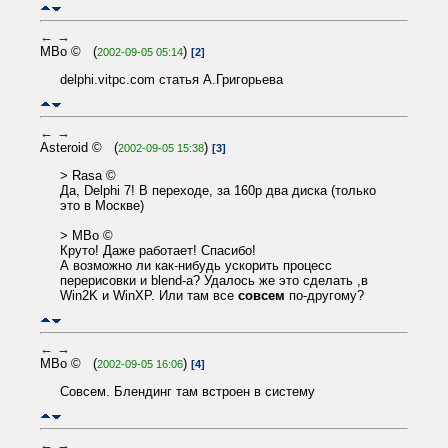
←
→
MBo © (
)
2002-09-05 05:14
[2]
delphi.vitpc.com статья А.Григорьева
←
→
Asteroid © (
)
2002-09-05 15:38
[3]
> Rasa ©
Да, Delphi 7! В переходе, за 160р два диска (только
это в Москве)
> MBo ©
Круто! Даже работает! Спасибо!
А возможно ли как-нибудь ускорить процесс
перерисовки и blend-а? Удалось же это сделать ,в
Win2K и WinXP. Или там все
совсем
по-другому?
←
→
MBo © (
)
2002-09-05 16:06
[4]
Совсем. Блендинг там встроен в систему
←
→