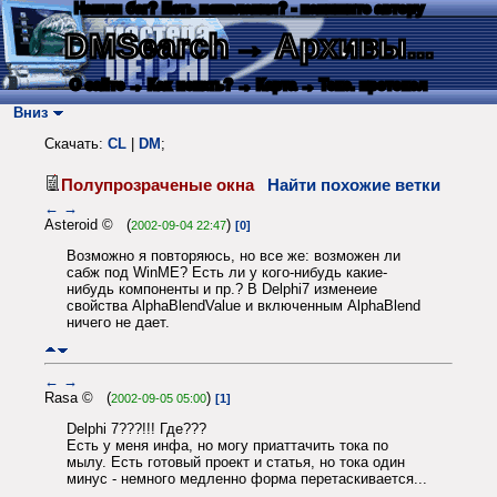
Нашли баг? Есть пожелания? - напишите автору
DMSearch
→ Архивы...
О сайте
→ Как искать?
→ Карта
→ Текс. протокол
Вниз
Скачать:
CL
|
DM
;
Полупрозраченые окна
Найти похожие ветки
←
→
Asteroid © (
)
2002-09-04 22:47
[0]
Возможно я повторяюсь, но все же: возможен ли
сабж под WinME? Есть ли у кого-нибудь какие-
нибудь компоненты и пр.? В Delphi7 изменеие
свойства AlphaBlendValue и включенным AlphaBlend
ничего не дает.
←
→
Rasa © (
)
2002-09-05 05:00
[1]
Delphi 7???!!! Где???
Есть у меня инфа, но могу приаттачить тока по
мылу. Есть готовый проект и статья, но тока один
минус - немного медленно форма перетаскивается...