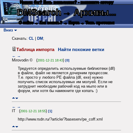
Нашли баг? Есть пожелания? - напишите автору
DMSearch
→ Архивы...
О сайте
→ Как искать?
→ Карта
→ Текс. протокол
Вниз
Скачать:
CL
|
DM
;
Таблица импорта
Найти похожие ветки
←
→
Mirovodin © (
)
2001-12-21 18:43
[0]
Тредуется определить используемые библиотеки (dll)
в файле, файл не является дочерним процессом.
Т.е. просто у любого PE файла (dll, exe) нужно
получить список используемых им молуей. Если не
затруднит необходим рабочий код на мыло или в
форум, или хотя бы намекните где копать :)
←
→
IT (
)
2001-12-21 18:55
[1]
http://www.rsdn.ru/?article/?baseserv/pe_coff.xml