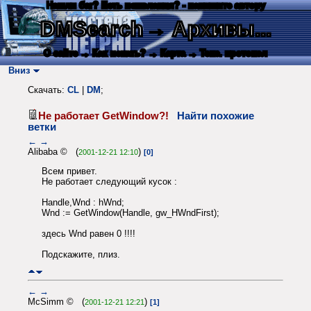
Нашли баг? Есть пожелания? - напишите автору
DMSearch
→ Архивы...
О сайте
→ Как искать?
→ Карта
→ Текс. протокол
Вниз
Скачать:
CL
|
DM
;
Не работает GetWindow?!
Найти похожие
ветки
←
→
Alibaba © (
)
2001-12-21 12:10
[0]
Всем привет.
Не работает следующий кусок :
Handle,Wnd : hWnd;
Wnd := GetWindow(Handle, gw_HWndFirst);
здесь Wnd равен 0 !!!!
Подскажите, плиз.
←
→
McSimm © (
)
2001-12-21 12:21
[1]