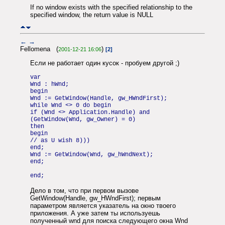
If no window exists with the specified relationship to the
specified window, the return value is NULL
←
→
Fellomena (
)
2001-12-21 16:06
[2]
Если не работает один кусок - пробуем другой ;)
var
Wnd : hWnd;
begin
Wnd := GetWindow(Handle, gw_HWndFirst);
while Wnd <> 0 do begin
if (Wnd <> Application.Handle) and
(GetWindow(Wnd, gw_Owner) = 0)
then
begin
// as U wish 8)))
end;
Wnd := GetWindow(Wnd, gw_hWndNext);
end;
end;
Дело в том, что при первом вызове
GetWindow(Handle, gw_HWndFirst); первым
параметром является указатель на окно твоего
приложения. А уже затем ты используешь
полученный wnd для поиска следующего окна Wnd