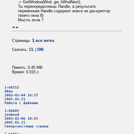
:= GetWindow(Wnd, gw_hWndNext);
Ты переопределяешь Handle, в результате
переменная Handle содержит вовсе не дескриптор
твоего окна 8)
Мысль ясна ?
1
Страницы:
вся ветка
Скачать:
CL
|
DM
;
Память: 0.45 MB
Время: 0.015 c
1-66552
XRun
2002-02-04 16:37
2002.02.21
Работа с файлами
1-66605
jenbond
2002-02-06 10:43
2002.02.21
Гипертекстовые ссылки