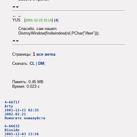
←
→
YUS (
)
2001-12-23 15:14
[4]
Спасибо, сам нашел.
DistroyWindow(findwindow(nil,PChar("Имя")));
1
Страницы:
вся ветка
Скачать:
CL
|
DM
;
Память: 0.45 MB
Время: 0.023 c
4-66717
Arty
2001-12-21 02:35
2002.02.21
Помогите пожалуйста
6-66632
Bioside
2001-12-03 13:56