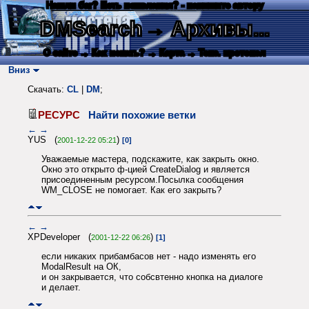
Нашли баг? Есть пожелания? - напишите автору
DMSearch
→ Архивы...
О сайте
→ Как искать?
→ Карта
→ Текс. протокол
Вниз
Скачать:
CL
|
DM
;
РЕСУРС
Найти похожие ветки
←
→
YUS (
)
2001-12-22 05:21
[0]
Уважаемые мастера, подскажите, как закрыть окно.
Окно это открыто ф-цией CreateDialog и является
присоединенным ресурсом.Посылка сообщения
WM_CLOSE не помогает. Как его закрыть?
←
→
XPDeveloper (
)
2001-12-22 06:26
[1]
если никаких прибамбасов нет - надо изменять его
ModalResult на ОК,
и он закрывается, что собсвтенно кнопка на диалоге
и делает.