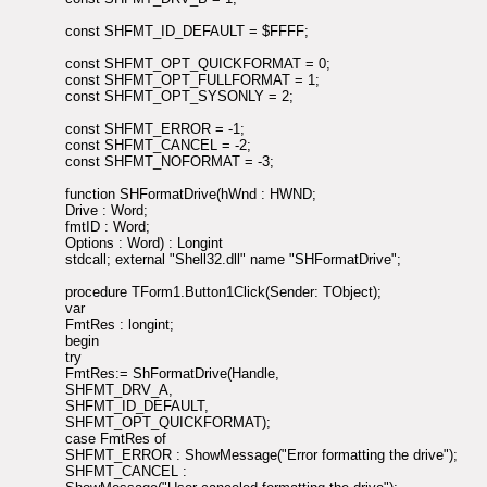
const SHFMT_ID_DEFAULT = $FFFF;
const SHFMT_OPT_QUICKFORMAT = 0;
const SHFMT_OPT_FULLFORMAT = 1;
const SHFMT_OPT_SYSONLY = 2;
const SHFMT_ERROR = -1;
const SHFMT_CANCEL = -2;
const SHFMT_NOFORMAT = -3;
function SHFormatDrive(hWnd : HWND;
Drive : Word;
fmtID : Word;
Options : Word) : Longint
stdcall; external "Shell32.dll" name "SHFormatDrive";
procedure TForm1.Button1Click(Sender: TObject);
var
FmtRes : longint;
begin
try
FmtRes:= ShFormatDrive(Handle,
SHFMT_DRV_A,
SHFMT_ID_DEFAULT,
SHFMT_OPT_QUICKFORMAT);
case FmtRes of
SHFMT_ERROR : ShowMessage("Error formatting the drive");
SHFMT_CANCEL :