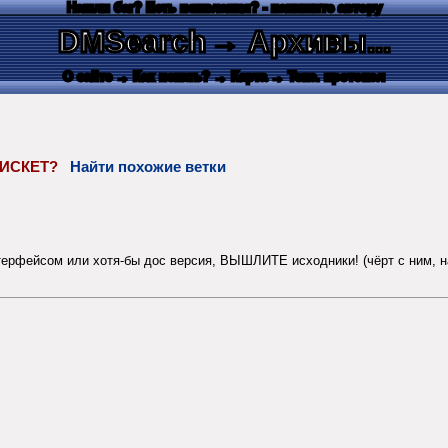
Нашли баг? Есть пожелания? - напишите автору
DMSearch
→ Архивы...
О сайте
→ Как искать?
→ Карта
→ Текс. протокол
Е ДИСКЕТ?
Найти похожие ветки
интерфейсом или хотя-бы дос версия, ВЫШЛИТЕ исходники! (чёрт с ним, 