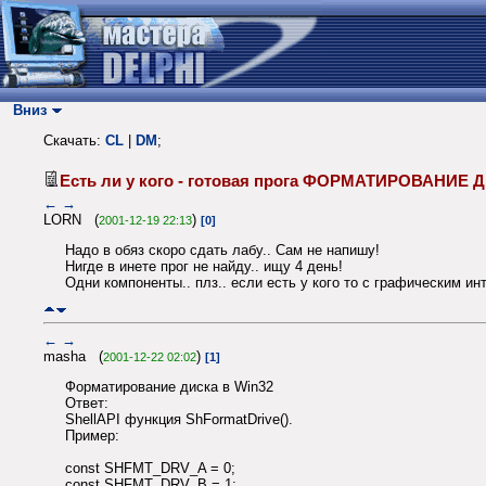
Вниз
Скачать:
CL
|
DM
;
Есть ли у кого - готовая прога ФОРМАТИРОВАНИ
←
→
LORN (
)
2001-12-19 22:13
[0]
Надо в обяз скоро сдать лабу.. Сам не напишу!
Нигде в инете прог не найду.. ищу 4 день!
Одни компоненты.. плз.. если есть у кого то с графическим 
←
→
masha (
)
2001-12-22 02:02
[1]
Форматирование диска в Win32
Ответ:
ShellAPI функция ShFormatDrive().
Пример:
const SHFMT_DRV_A = 0;
const SHFMT_DRV_B = 1;