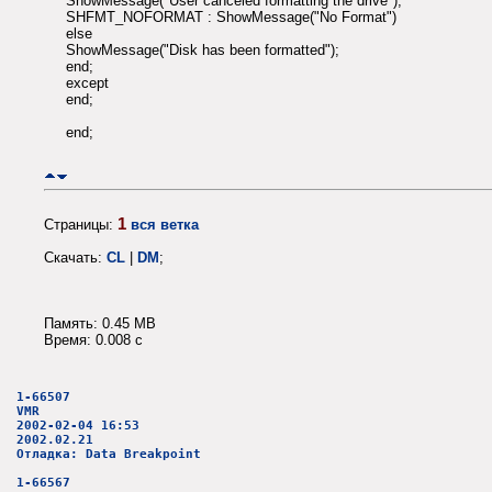
ShowMessage("User canceled formatting the drive");
SHFMT_NOFORMAT : ShowMessage("No Format")
else
ShowMessage("Disk has been formatted");
end;
except
end;
end;
1
Страницы:
вся ветка
Скачать:
CL
|
DM
;
Память: 0.45 MB
Время: 0.008 c
1-66507
VMR
2002-02-04 16:53
2002.02.21
Отладка: Data Breakpoint
1-66567