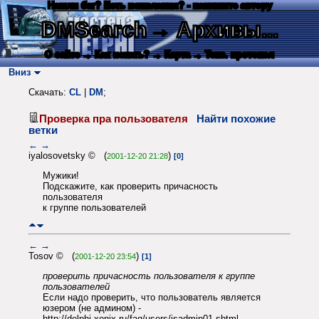
Нашли баг? Есть пожелания? - напишите автору
DMSearch
→ Архивы...
О сайте
→ Как искать?
→ Карта
→ Текс. протокол
Вниз
Скачать:
CL
|
DM
;
Проверка пра пользователя
Найти похожие
ветки
←
→
iyalosovetsky © (
)
2001-12-20 21:28
[0]
Мужики!
Подскажите, как проверить причасность
пользователя
к группе пользователей
←
→
Tosov © (
)
2001-12-20 23:54
[1]
проверить причасность пользователя к группе
пользователей
Если надо проверить, что пользователь является
юзером (не админом) -
http://delphi.xonix.ru/faq/users/isadmin01.shtml