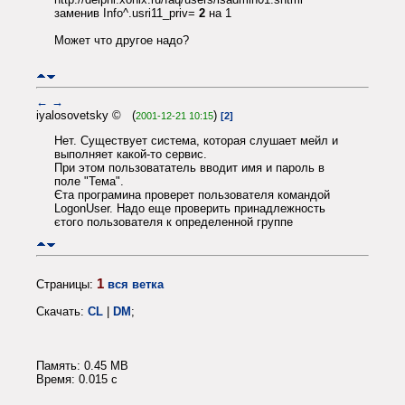
заменив Info^.usri11_priv=
2
на 1
Может что другое надо?
←
→
iyalosovetsky © (
)
2001-12-21 10:15
[2]
Нет. Существует система, которая слушает мейл и
выполняет какой-то сервис.
При этом пользовататель вводит имя и пароль в
поле "Тема".
Єта програмина проверет пользователя командой
LogonUser. Надо еще проверить принадлежность
єтого пользователя к определенной группе
1
Страницы:
вся ветка
Скачать:
CL
|
DM
;
Память: 0.45 MB
Время: 0.015 c