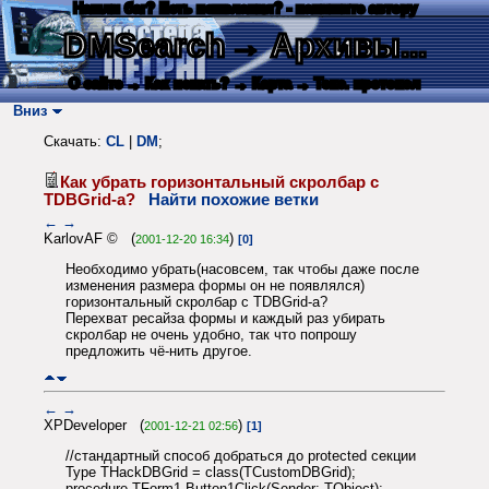
Нашли баг? Есть пожелания? - напишите автору
DMSearch
→ Архивы...
О сайте
→ Как искать?
→ Карта
→ Текс. протокол
Вниз
Скачать:
CL
|
DM
;
Как убрать горизонтальный скролбар с
TDBGrid-а?
Найти похожие ветки
←
→
KarlovAF © (
)
2001-12-20 16:34
[0]
Необходимо убрать(насовсем, так чтобы даже после
изменения размера формы он не появлялся)
горизонтальный скролбар с TDBGrid-а?
Перехват ресайза формы и каждый раз убирать
скролбар не очень удобно, так что попрошу
предложить чё-нить другое.
←
→
XPDeveloper (
)
2001-12-21 02:56
[1]
//стандартный способ добраться до protected секции
Type THackDBGrid = class(TCustomDBGrid);
procedure TForm1.Button1Click(Sender: TObject);