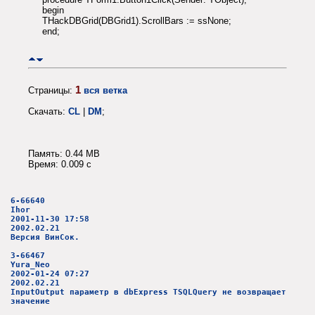
begin
THackDBGrid(DBGrid1).ScrollBars := ssNone;
end;
1
Страницы:
вся ветка
Скачать:
CL
|
DM
;
Память: 0.44 MB
Время: 0.009 c
6-66640
Ihor
2001-11-30 17:58
2002.02.21
Версия ВинСок.
3-66467
Yura_Neo
2002-01-24 07:27
2002.02.21
InputOutput параметр в dbExpress TSQLQuery не возвращает
значение