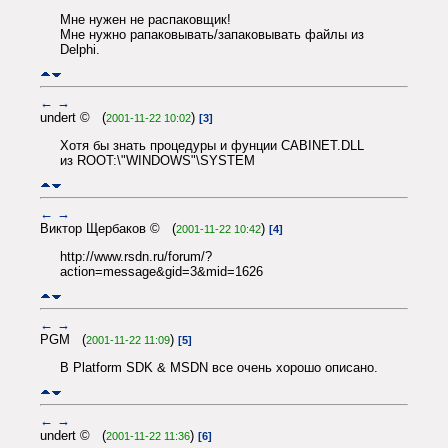
Мне нужен не распаковщик!
Мне нужно рапаковывать/запаковывать файлы из
Delphi.
←
→
undert © (
)
2001-11-22 10:02
[3]
Хотя бы знать процедуры и фунции CABINET.DLL
из ROOT:\"WINDOWS"\SYSTEM
←
→
Виктор Щербаков © (
)
2001-11-22 10:42
[4]
http://www.rsdn.ru/forum/?
action=message&gid=3&mid=1626
←
→
PGM (
)
2001-11-22 11:09
[5]
В Platform SDK & MSDN все очень хорошо описано.
←
→
undert © (
)
2001-11-22 11:36
[6]