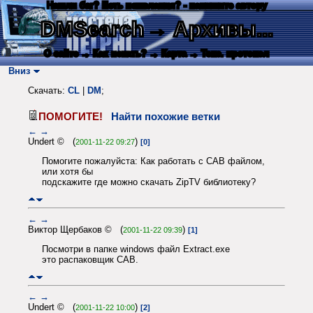
Нашли баг? Есть пожелания? - напишите автору
DMSearch
→ Архивы...
О сайте
→ Как искать?
→ Карта
→ Текс. протокол
Вниз
Скачать:
CL
|
DM
;
ПОМОГИТЕ!
Найти похожие ветки
←
→
Undert © (
)
2001-11-22 09:27
[0]
Помогите пожалуйста: Как работать с CAB файлом,
или хотя бы
подскажите где можно скачать ZipTV библиотеку?
←
→
Виктор Щербаков © (
)
2001-11-22 09:39
[1]
Посмотри в папке windows файл Extract.exe
это распаковщик CAB.
←
→
Undert © (
)
2001-11-22 10:00
[2]