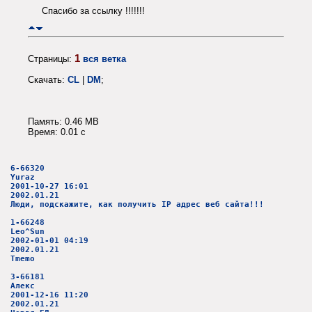
Спасибо за ссылку !!!!!!!
1
Страницы:
вся ветка
Скачать:
CL
|
DM
;
Память: 0.46 MB
Время: 0.01 c
6-66320
Yuraz
2001-10-27 16:01
2002.01.21
Люди, подскажите, как получить IP адрес веб сайта!!!
1-66248
Leo^Sun
2002-01-01 04:19
2002.01.21
Tmemo
3-66181
Алекс
2001-12-16 11:20
2002.01.21