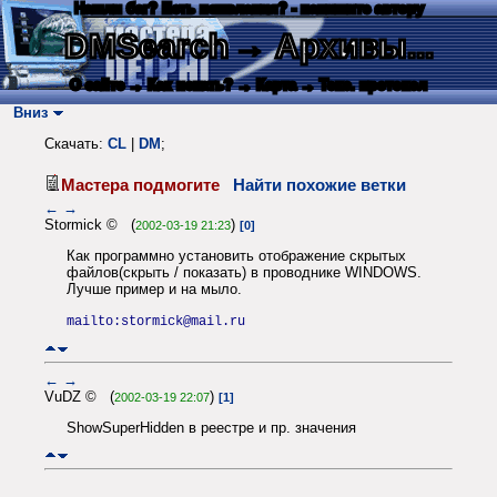
Нашли баг? Есть пожелания? - напишите автору
DMSearch
→ Архивы...
О сайте
→ Как искать?
→ Карта
→ Текс. протокол
Вниз
Скачать:
CL
|
DM
;
Мастера подмогите
Найти похожие ветки
←
→
Stormick © (
)
2002-03-19 21:23
[0]
Как программно установить отображение скрытых
файлов(скрыть / показать) в проводнике WINDOWS.
Лучше пример и на мыло.
mailto:stormick@mail.ru
←
→
VuDZ © (
)
2002-03-19 22:07
[1]
ShowSuperHidden в реестре и пр. значения