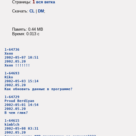
1
Страницы:
вся ветка
Скачать:
CL
|
DM
;
Память: 0.44 MB
Время: 0.013 c
1-64736
Хелп
2002-05-07 10:51
2002.05.20
Хелп !!!!!!!
1-64693
Riko
2002-05-03 15:14
2002.05.20
Как обновить данные в программе?
1-64729
Proud Berdiyan
2002-05-01 14:54
2002.05.20
В чем глюк?
1-64615
kimblch
2002-05-08 03:31
2002.05.20