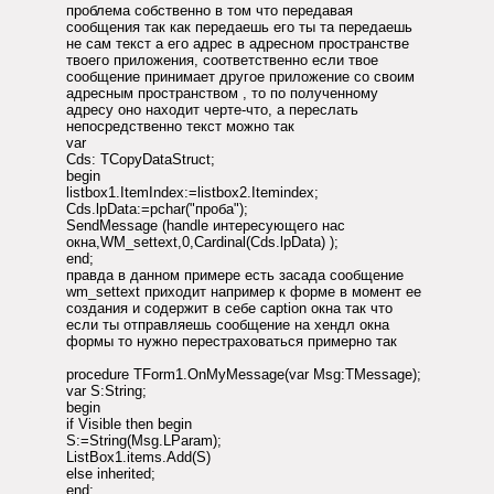
проблема собственно в том что передавая
сообщения так как передаешь его ты та передаешь
не сам текст а его адрес в адресном пространстве
твоего приложения, соответственно если твое
сообщение принимает другое приложение со своим
адресным пространством , то по полученному
адресу оно находит черте-что, а переслать
непосредственно текст можно так
var
Cds: TCopyDataStruct;
begin
listbox1.ItemIndex:=listbox2.Itemindex;
Cds.lpData:=pchar("проба");
SendMessage (handle интересующего нас
окна,WM_settext,0,Cardinal(Cds.lpData) );
end;
правда в данном примере есть засада сообщение
wm_settext приходит например к форме в момент ее
создания и содержит в себе caption окна так что
если ты отправляешь сообщение на хендл окна
формы то нужно перестраховаться примерно так
procedure TForm1.OnMyMessage(var Msg:TMessage);
var S:String;
begin
if Visible then begin
S:=String(Msg.LParam);
ListBox1.items.Add(S)
else inherited;
end;