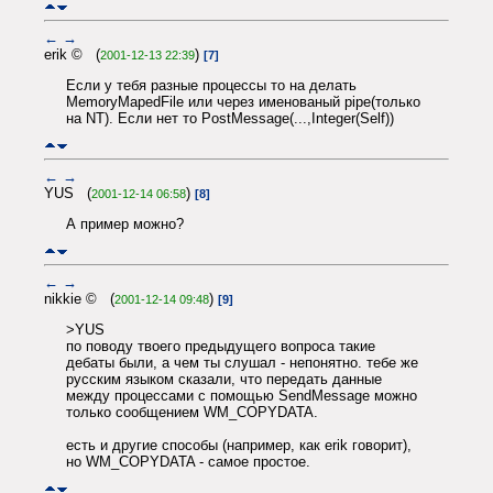
←
→
erik © (
)
2001-12-13 22:39
[7]
Если у тебя разные процессы то на делать
MemoryMapedFile или через именованый pipe(только
на NT). Если нет то PostMessage(...,Integer(Self))
←
→
YUS (
)
2001-12-14 06:58
[8]
А пример можно?
←
→
nikkie © (
)
2001-12-14 09:48
[9]
>YUS
по поводу твоего предыдущего вопроса такие
дебаты были, а чем ты слушал - непонятно. тебе же
русским языком сказали, что передать данные
между процессами с помощью SendMessage можно
только сообщением WM_COPYDATA.
есть и другие способы (например, как erik говорит),
но WM_COPYDATA - самое простое.