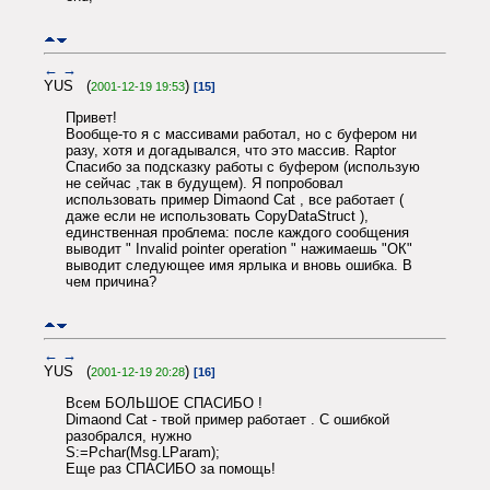
←
→
YUS (
)
2001-12-19 19:53
[15]
Привет!
Вообще-то я с массивами работал, но с буфером ни
разу, хотя и догадывался, что это массив. Raptor
Спасибо за подсказку работы с буфером (использую
не сейчас ,так в будущем). Я попробовал
использовать пример Dimaond Cat , все работает (
даже если не использовать CopyDataStruct ),
единственная проблема: после каждого сообщения
выводит " Invalid pointer operation " нажимаешь "ОК"
выводит следующее имя ярлыка и вновь ошибка. В
чем причина?
←
→
YUS (
)
2001-12-19 20:28
[16]
Всем БОЛЬШОЕ СПАСИБО !
Dimaond Cat - твой пример работает . С ошибкой
разобрался, нужно
S:=Pchar(Msg.LParam);
Еще раз СПАСИБО за помощь!