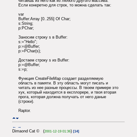
читаешь из него как из любого другого массива.
Если конкретно для строк, то можна сделать так:
var
Buffer:Array [0..255] Of Char;
s:String;
p:PChar;
Заносим строку s в Buffer:
s:="Hello";
p:=@Buffer;
p:=PChar(s);
Достаем строку s из Buffer:
p:=@Buffer;
s:=p;
Функция CreateFileMap создает разделяемую
область в памяти. В эту область могут писать и
читать из нее разные процессы. В твоем примере это
хук, который находится в експлорере, и твоя вторая
прога, которая должна получать от него даные
(строки).
Raptor.
←
→
Dimaond Cat © (
)
2001-12-19 01:36
[14]