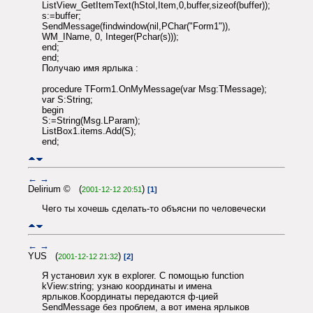
ListView_GetItemText(hStol,Item,0,buffer,sizeof(buffer));
s:=buffer;
SendMessage(findwindow(nil,PChar("Form1")),
WM_IName, 0, Integer(Pchar(s)));
end;
end;
Получаю имя ярлыка :
procedure TForm1.OnMyMessage(var Msg:TMessage);
var S:String;
begin
S:=String(Msg.LParam);
ListBox1.items.Add(S);
end;
←
→
Delirium © (
)
2001-12-12 20:51
[1]
Чего ты хочешь сделать-то объясни по человечески
←
→
YUS (
)
2001-12-12 21:32
[2]
Я установил хук в explorer. С помощью function
kView:string; узнаю координаты и имена
ярлыков.Координаты передаются ф-цией
SendMessage без проблем, а вот имена ярлыков