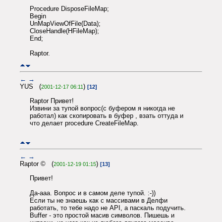
Procedure DisposeFileMap;
Begin
UnMapViewOfFile(Data);
CloseHandle(HFileMap);
End;
Raptor.
←
→
YUS (
)
2001-12-17 06:11
[12]
Raptor Привет!
Извини за тупой вопрос(с буфером я никогда не
работал) как скопировать в буфер , взать оттуда и
что делает procedure CreateFileMap.
←
→
Raptor © (
)
2001-12-19 01:15
[13]
Привет!
Да-ааа. Вопрос и в самом деле тупой. :-))
Если ты не знаешь как с массивами в Делфи
работать, то тебе надо не API, а паскаль подучить.
Buffer - это простой масив символов. Пишешь и