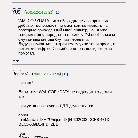
←
→
YUS (
)
2001-12-14 22:22
[10]
WM_COPYDATA , что обсуждалась на прошлых
дебатах, вопервых я не смог компилировать , а
вовторых приведенный мной пример, как я уже
говорил string передает, но если s="sbcdef";в моем
случае выдает ошибку при передачи.
Буду разбираться, в крайнем случае зашифрую , а
потом дешифрую.Спасибо еще раз всем, кто мне
помогал.
←
→
Raptor © (
)
2001-12-15 20:36
[11]
Привет!
Если тебе WM_COPYDATA не подходит то делай
так.
При установке хука в ДЛЛ делаешь так
const
FileMapUniID = "Unique ID {6F392C03-DCE8-461D-
BC33-639D14FDF2BB}";
type