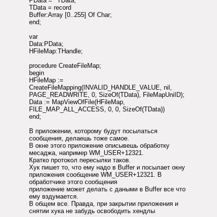
PData = ^TData;
TData = record
Buffer:Array [0..255] Of Char;
end;
var
Data:PData;
HFileMap:THandle;
procedure CreateFileMap;
begin
HFileMap :=
CreateFileMapping(INVALID_HANDLE_VALUE, nil,
PAGE_READWRITE, 0, SizeOf(TData), FileMapUniID);
Data := MapViewOfFile(HFileMap,
FILE_MAP_ALL_ACCESS, 0, 0, SizeOf(TData))
end;
В приложении, которому будут посылаться
сообщения, делаешь тоже самое.
В окне этого приложение описывешь обработку
месаджа, например WM_USER+12321.
Кратко протокол пересылки таков.
Хук пишет то, что ему надо в Buffer и посылает окну
приложения сообщение WM_USER+12321. В
обработчике этого сообщения
приложение может делать с даными в Buffer все что
ему вздумается.
В общем все. Правда, при закрытии приложения и
снятии хука не забудь освободить хендлы