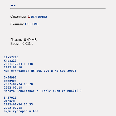
1
Страницы:
вся ветка
Скачать:
CL
|
DM
;
Память: 0.49 MB
Время: 0.011 c
14-57218
Knyaz17
2001-12-13 10:38
2002.02.18
Чем отличается MS-SQL 7.0 и MS-SQL 2000?
3-56998
навичек
2002-01-24 03:28
2002.02.18
Чегото непонятное с TTable (или со мной:( )
3-57011
wicked
2002-01-24 13:55
2002.02.18
виды курсоров в ADO