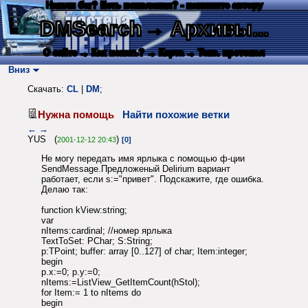
Нашли баг? Есть пожелания? - напишите автору
DMSearch
→ Архивы...
О сайте
→ Как искать?
→ Карта
→ Текс. протокол
Вниз
Скачать:
CL
|
DM
;
Нужна помощь
Найти похожие ветки
←
→
YUS (
)
2001-12-12 20:43
[0]
Не могу передать имя ярлыка с помощью ф-ции
SendMessage.Предложеный Delirium вариант
работает, если s:="привет". Подскажите, где ошибка.
Делаю так:
function kView:string;
var
nItems:cardinal; //номер ярлыка
TextToSet: PChar; S:String;
p:TPoint; buffer: array [0..127] of char; Item:integer;
begin
p.x:=0; p.y:=0;
nItems:=ListView_GetItemCount(hStol);
for Item:= 1 to nItems do
begin