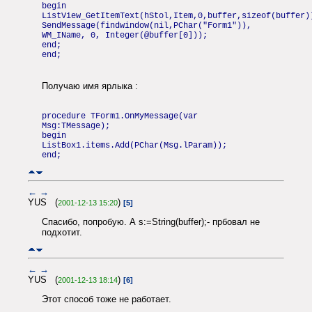
begin
ListView_GetItemText(hStol,Item,0,buffer,sizeof(buffer)
SendMessage(findwindow(nil,PChar("Form1")),
WM_IName, 0, Integer(@buffer[0]));
end;
end;
Получаю имя ярлыка :
procedure TForm1.OnMyMessage(var
Msg:TMessage);
begin
ListBox1.items.Add(PChar(Msg.lParam));
end;
←
→
YUS (
)
2001-12-13 15:20
[5]
Спасибо, попробую. А s:=String(buffer);- прбовал не
подхотит.
←
→
YUS (
)
2001-12-13 18:14
[6]
Этот способ тоже не работает.