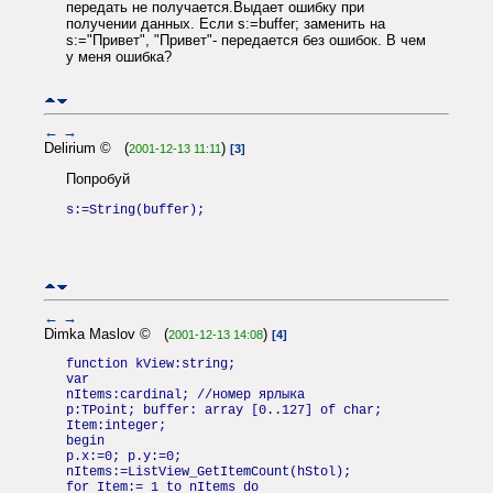
передать не получается.Выдает ошибку при
получении данных. Если s:=buffer; заменить на
s:="Привет", "Привет"- передается без ошибок. В чем
у меня ошибка?
←
→
Delirium © (
)
2001-12-13 11:11
[3]
Попробуй
s:=String(buffer);
←
→
Dimka Maslov © (
)
2001-12-13 14:08
[4]
function kView:string;
var
nItems:cardinal; //номер ярлыка
p:TPoint; buffer: array [0..127] of char;
Item:integer;
begin
p.x:=0; p.y:=0;
nItems:=ListView_GetItemCount(hStol);
for Item:= 1 to nItems do